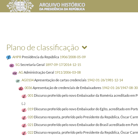
Plano de classificação
AHPR
Presidência da República
1906/2008-05-09
SG
Secretaria Geral
1897-09-17/2014-12-15
AG
Administração Geral
1911/2006-03-08
AG0104
Apresentação de cartas credenciais
1942-01-26/1981-12-14
0036
Apresentação de credenciais de Embaixadores
1942-01-26/1947-08-30
001
Discurso proferido pelo novo Embaixador da Roménia acreditado em Por
(...)
019
Discurso proferido pelo novo Embaixador do Egito, acreditado em Portu
020
Discurso resposta, proferido pelo Presidente da República, Óscar Car
021
Discurso proferido pelo novo Embaixador do Brasil acreditado em Portu
022
Discurso resposta, proferido pelo Presidente da República, Óscar Carm