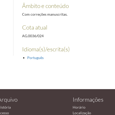
Âmbito e conteúdo
Com correções manuscritas.
Cota atual
AG.0036/024
Idioma(s)/escrita(s)
Português
Arquivo
Informações
istória
Horário
cesso
Localização