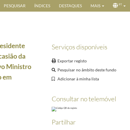
PESQUISAR
ÍNDICES
DESTAQUES
MAIS
PT
residente
Serviços disponíveis
casião da
Exportar registo
vo Ministro
Pesquisar no âmbito deste fundo
do em
Adicionar à minha lista
, Óscar Carmona, em 28 de janeiro de 1942
1942-01-28/1942-01-28
Consultar no telemóvel
Óscar Carmona, em 15 de maio de 1943.
1943-05-15/1943-05-15
to acreditado em Portugal, Mahmoud Fakhry Pacha, em 15 de maio de 1943
1943-05-15/1943-05
Óscar Carmona, em 9 de junho de 1943.
1943-06-09/1943-06-09
Partilhar
 acreditado em Portugal, em 9 de junho de 1943
1943-06-09/1943-06-09