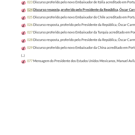
023
Discurso proferido pelo novo Embaixador de Itália acreditado em Portu
024
Discurso resposta, proferido pelo Presidente da República, Óscar Car
025
Discurso proferido pelo novo Embaixador do Chile acreditado em Portu
026
Discurso resposta, proferido pelo Presidente da República, Óscar Carm
027
Discurso proferido pelo novo Embaixador da Turquia acreditado em Por
028
Discurso resposta, proferido pelo Presidente da República, Óscar Carm
029
Discurso proferido pelo novo Embaixador da China acreditado em Portu
(...)
077
Mensagem do Presidente dos Estados Unidos Mexicanos, Manuel Avila Ca