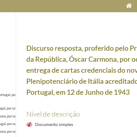
Discurso resposta, proferido pelo P
da República, Óscar Carmona, por o
entrega de cartas credenciais do no
Plenipotenciário de Itália acredita
Portugal, em 12 de Junho de 1943
tugal, por ocasião da cerimónia de entrega de cartas credenciais ao Presidente da República
gal, por ocasião da cerimónia de entrega de cartas credenciais ao Presidente da República, 
Nível de descrição
mona, por ocasião da entrega de cartas credenciais do novo Ministro Plenipotenciário do Egi
gal, por ocasião da cerimónia de entrega de cartas credenciais ao Presidente da República, 
Documento simples
ona, por ocasião da entrega de cartas credenciais do novo Ministro Plenipotenciário do Brasil