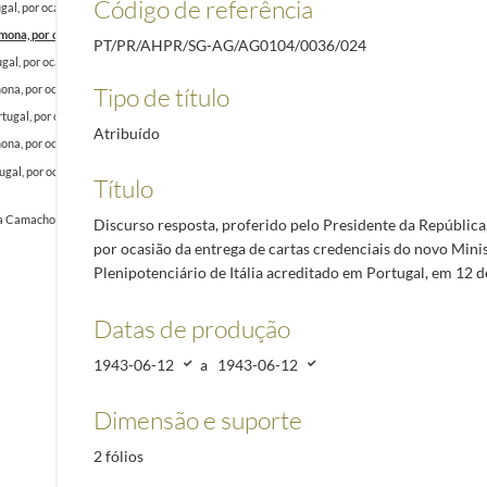
Código de referência
gal, por ocasião da cerimónia de entrega de cartas credenciais ao Presidente da República, 
mona, por ocasião da entrega de cartas credenciais do novo Ministro Plenipotenciário de Itál
PT/PR/AHPR/SG-AG/AG0104/0036/024
gal, por ocasião da cerimónia de entrega de cartas credenciais ao Presidente da República, 
Tipo de título
ona, por ocasião da entrega de cartas credenciais do novo Ministro Plenipotenciário do Chile
tugal, por ocasião da cerimónia de entrega de cartas credenciais ao Presidente da Repúblic
Atribuído
ona, por ocasião da entrega de cartas credenciais do novo Ministro Plenipotenciário da Turq
gal, por ocasião da cerimónia de entrega de cartas credenciais ao Presidente da República,
Título
macho, dirigida ao General António Oscar de Fragoso Carmona, Presidente da República Lisboa
Discurso resposta, proferido pelo Presidente da Repúblic
por ocasião da entrega de cartas credenciais do novo Mini
Plenipotenciário de Itália acreditado em Portugal, em 12 
Datas de produção
1943-06-12
a
1943-06-12
Dimensão e suporte
2 fólios