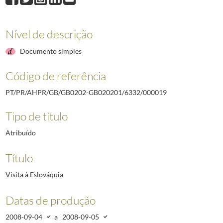
000018
Visita à Polónia
2008-09-01/2008-09-04
000019
Visita à Eslováquia
2008-09-04/2008-09-05
000020
Visitas à República da Polónia de Chefes de Estado, Chefes de Gov
Nível de descrição
000021
A Polónia e Portugal. Relações ao longo dos séculos
1984/1984
Documento simples
000022
Câmara de Comércio Polónia-Portugal
2008/2008
000023
Comitiva empresarial - visita de Estado à Polónia e Eslováquia
200
Código de referência
000024
Portugal - comitiva empresarial - visita de Estado à Eslováquia
200
PT/PR/AHPR/GB/GB0202-GB020201/6332/000019
Tipo de título
Atribuído
Título
Visita à Eslováquia
Datas de produção
2008-09-04
a
2008-09-05