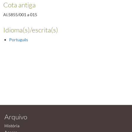
Cota antiga
AI.5855/001 a 015
Idioma(s)/escrita(s)
Português
Arquivo
História