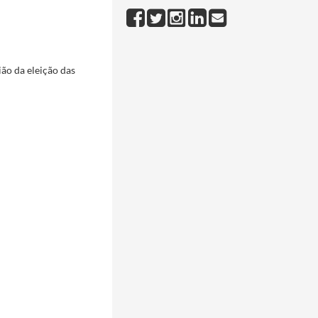
 Portuguesas, em Setúbal
2007-06-09/2007-06-10
07-09-22
ão da eleição das
2007-10-12/2007-10-12
 Mestre Júlio Resende
2007-10-23/2007-10-23
07-12-18/2007-12-18