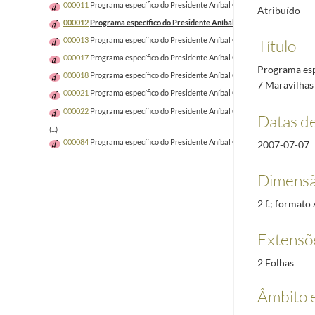
000011
Programa específico do Presidente Aníbal Cavaco Silva e Maria C
Atribuído
000012
Programa específico do Presidente Aníbal Cavaco Silva e Maria C
000013
Programa específico do Presidente Aníbal Cavaco Silva por ocasião
Título
000017
Programa específico do Presidente Aníbal Cavaco Silva por ocasião 
Programa espe
000018
Programa específico do Presidente Aníbal Cavaco Silva e Maria Ca
7 Maravilha
000021
Programa específico do Presidente Aníbal Cavaco Silva e Maria C
000022
Programa específico do Presidente Aníbal Cavaco Silva e Maria Ca
Datas d
(...)
000084
Programa específico do Presidente Aníbal Cavaco Silva e Maria Cava
2007-07-07
Dimensã
2 f.; formato
Extensõ
2 Folhas
Âmbito 