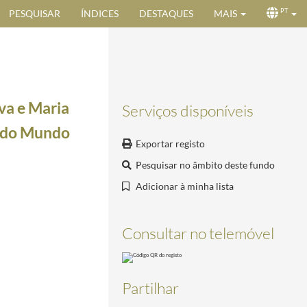
PESQUISAR
ÍNDICES
DESTAQUES
MAIS
PT
va e Maria
Serviços disponíveis
s do Mundo
Exportar registo
Pesquisar no âmbito deste fundo
Adicionar à minha lista
a Bósnia-Herzegovina
2007-03-16/2007-03-16
Consultar no telemóvel
7-01-18
05-03
Partilhar