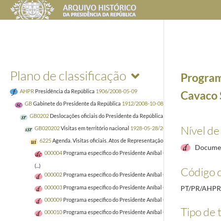
Plano de classificação
Program
AHPR
Presidência da República
1906/2008-05-09
Cavaco 
GB
Gabinete do Presidente da República
1912/2008-10-08
GB0202
Deslocações oficiais do Presidente da República
1928-05-28/2008-10-0
Nível de
GB020202
Visitas em território nacional
1928-05-28/2006-03-08
6225
Agenda. Visitas oficiais. Atos de Representação. Programas. 2007
2006-
Documen
000004
Programa específico do Presidente Aníbal Cavaco Silva por ocasiã
(...)
Código d
000002
Programa específico do Presidente Aníbal Cavaco Silva, e Maria Cav
000003
Programa específico do Presidente Aníbal Cavaco Silva por ocasião
PT/PR/AHPR
000009
Programa específico do Presidente Aníbal Cavaco Silva por ocasi
Tipo de t
000010
Programa específico do Presidente Aníbal Cavaco Silva por ocasião