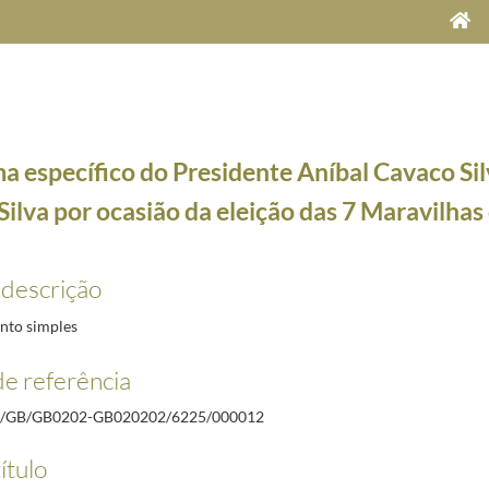
a específico do Presidente Aníbal Cavaco Sil
Silva por ocasião da eleição das 7 Maravilha
8
 descrição
11-22/2007-12-23
to simples
o da cerimónia militar de receção das Forças Nacionais Destacadas no Teatro de Operações d
e referência
aco Silva, por ocasião da reabertura do Teatro José Inácio da Silva em Leiria
2007-01-18/200
 da Taça Portugal Solidário
2007-01-24/2007-01-24
/GB/GB0202-GB020202/6225/000012
ão da inauguração do Polo de Inovação de Aveiro da Nokia Siemens Network
2007-05-03/2007-
ítulo
 da deslocação ao distrito de Braga e ao Porto
2007-06-01/2007-06-03