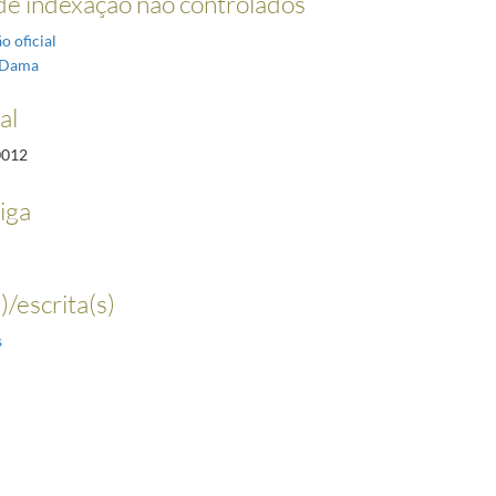
e indexação não controlados
o oficial
-Dama
al
0012
iga
)/escrita(s)
s