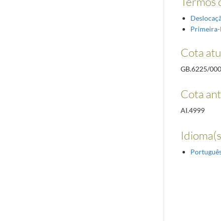
Termos d
Deslocaçã
Primeira
Cota atu
GB.6225/00
Cota ant
AI.4999
Idioma(s
Portuguê