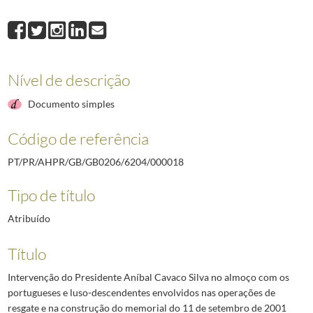
000018
Intervenção do Presidente Aníbal Cavaco Silva no almoço com os po
000019
Discurso do Presidente Aníbal Cavaco Silva no II Encontro de legisl
000020
Intervenção do Presidente Aníbal Cavaco Silva no jantar de gala do
000021
Discurso do Presidente Aníbal Cavaco Silva no jantar em honra da 
Nível de descrição
000022
Discurso do Presidente Aníbal Cavaco Silva na Universidade de Stanford
000023
Discurso do Presidente Aníbal Cavaco Silva na sessão de encerrame
Documento simples
(...)
000027
Discurso do Presidente Aníbal Cavaco Silva no jantar em honra do
Código de referência
PT/PR/AHPR/GB/GB0206/6204/000018
Tipo de título
Atribuído
Título
Intervenção do Presidente Aníbal Cavaco Silva no almoço com os
portugueses e luso-descendentes envolvidos nas operações de
resgate e na construção do memorial do 11 de setembro de 2001