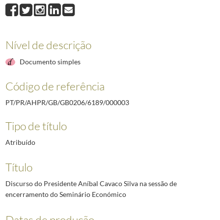
000008
Intervenção do Presidente Aníbal Cavaco Silva na cerimónia de atri
000009
Discurso do Presidente Aníbal Cavaco Silva na sessão de abertura 
000010
Intervenção do Presidente Aníbal Cavaco Silva na sessão solene come
Nível de descrição
000011
Discurso do Presidente Aníbal Cavaco Silva na Assembleia Legislat
(...)
Documento simples
000018
Intervenção do Presidente Aníbal Cavaco Silva na cerimónia comemo
Código de referência
PT/PR/AHPR/GB/GB0206/6189/000003
Tipo de título
Atribuído
Título
Discurso do Presidente Aníbal Cavaco Silva na sessão de
encerramento do Seminário Económico
Datas de produção