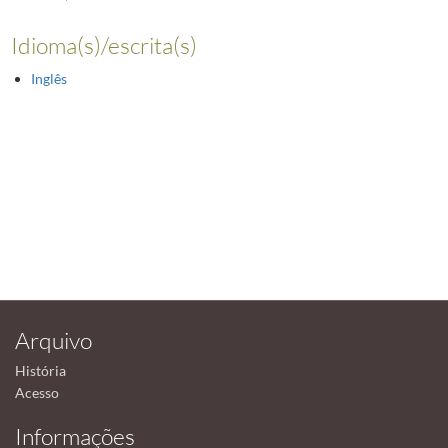
Idioma(s)/escrita(s)
Inglês
Arquivo
História
Acesso
Informações