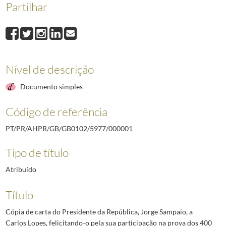
Partilhar
000006
Cópia de carta do Presidente da República, Jorge Sampaio, a Susana B
000007
Cópia de carta do Presidente da República, Jorge Sampaio, a José Alb
000008
Cópia de carta do Presidente da República, Jorge Sampaio, a João On
000009
Cópia de carta do Presidente da República, Jorge Sampaio, a José Ca
(...)
Nível de descrição
000039
Cópia de carta do Presidente da República, Jorge Sampaio, à Famíli
Documento simples
Código de referência
PT/PR/AHPR/GB/GB0102/5977/000001
Tipo de título
Atribuído
Título
Cópia de carta do Presidente da República, Jorge Sampaio, a
Carlos Lopes, felicitando-o pela sua participação na prova dos 400