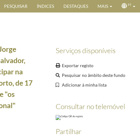
PESQUISAR
ÍNDICES
DESTAQUES
MAIS
PT
 Jorge
Serviços disponíveis
alvador,
Exportar registo
ipar na
Pesquisar no âmbito deste fundo
orto, de 17
Adicionar à minha lista
u na carta de 10 de setembro, está em vias de ser solucionado
1996-09-10/1996-10-01
e "os
rticipar na sessão de instalação do Tribunal dos Direitos do Homem, no dia 3 de setembro de 
ional"
Consultar no telemóvel
o das comemorações do Dia Nacional do Brasil
1998-09-07/1998-09-07
98-09-09
 Cimeira Iberoamericana na cidade do Porto, de 17 a 18 de outubro, tendo como tema de debate
Partilhar
 Cimeira Iberoamericana na cidade do Porto, de 17 a 18 de outubro, tendo como tema de debate 