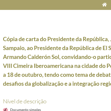
Cópia de carta do Presidente da República,
Sampaio, ao Presidente da República de El S
Armando Calderón Sol, convidando-o partic
VIII Cimeira Iberoamericana na cidade do P
7/1999-08-30
ente da República da Guiné-Bissau, João Bernardo Vieira, informando que o assunto que abordo
a 18 de outubro, tendo como tema de debat
ário-Geral do Conselho da Europa, Daniel Tarschys, agradecendo e aceitando o convite para pa
desafios da globalização e a integração reg
ente da República Federativa do Brasil, Fernando Henrique Cardoso, felicitando-o por ocasiã
ipe Aga Khan, lamentando não pode comparecer no jantar e baile em Aiglemont
1998-09-09/19
Nível de descrição
nte da República das Honduras, Carlos Alberto Flores Facussé, convidando-o participar na VIII
nte da República da Guatemala, Alvaro Enrique Arzú Irigoyen, convidando-o participar na VIII
Documento simples