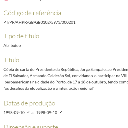
ente da República de El Salvador, Armando Calderón Sol, convidando-o participar na VIII Cime
ente da República da Nicarágua, Arnoldo Alemán Lacayo, convidando-o participar na VIII Cimeir
Código de referência
ente da República Dominicana, Leonel Fernández Reyna, convidando-o participar na VIII Cimeir
PT/PR/AHPR/GB/GB0102/5973/000201
ixador de Portugal em Varsóvia, Manuel Barreiros, agradecendo a forma empenhada como prep
ente da República da Polónia, Aleksander Kwasniewski, agradecendo a sua hospitalidade durant
Tipo de título
ente da República Federativa do Brail, Fernando Henrique Cardoso, felicitando-o pela sua reel
Atribuído
ohamed VI de Marrocos, cumprimentando-o pela sua ascensão ao trono e lembrando os encontros
Título
Cópia de carta do Presidente da República, Jorge Sampaio, ao Preside
de El Salvador, Armando Calderón Sol, convidando-o participar na VII
Iberoamericana na cidade do Porto, de 17 a 18 de outubro, tendo com
"os desafios da globalização e a integração regional"
Datas de produção
1998-09-10
a
1998-09-10
Dimensão e suporte