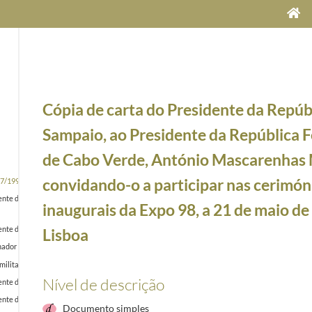
Cópia de carta do Presidente da Repúbl
Sampaio, ao Presidente da República 
de Cabo Verde, António Mascarenhas 
convidando-o a participar nas cerimón
7/1999-08-30
ente da República da Guiné-Bissau, João Bernardo Vieira, informando que o assunto que abordo
inaugurais da Expo 98, a 21 de maio d
ente do Senado Federal, António Carlos Magalhães, agradecendo a forma cordial como o recebe
Lisboa
dor do Estado da Baía, Paulo Ganem Souto, agradecendo o envio de vídeo que regista a visita a
militares portugueses destacados na Bósnia e Herzegovina
1997-12-22/1997-12-22
Nível de descrição
ente da República da Índia, Kocheril Raman Narayanan, congratulando-se com a sua vinda a Por
ente da República Federativa do Brasil, Fernando Henrique Cardoso, convidando-o a participar
Documento simples