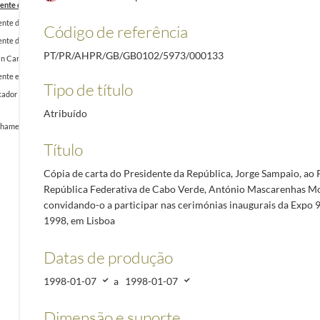
dente da República Federativa de Cabo Verde, António Mascarenhas Monteiro, convidando-o a 
nte da República Italiana, Oscar Luigi Scalfaro, agradecendo a atenção prestada à carta que l
Código de referência
ente da República Federal da Alemanha, Roman Herzog, convidando-o a participar na cerimónia
PT/PR/AHPR/GB/GB0102/5973/000133
n Carlos I de Espanha, convidando-o a participar na cerimónia de inauguração da Expo 98, no 
ente eleito da República das Honduras, Carlos Roberto Flores Facusse, agradecendo o convite
Tipo de título
xador de Portugal no México, Álvaro Gonçalves Pereira, nomeando-o seu Representante Pessoal
Atribuído
ohamed VI de Marrocos, cumprimentando-o pela sua ascensão ao trono e lembrando os encontros
Título
Cópia de carta do Presidente da República, Jorge Sampaio, ao 
República Federativa de Cabo Verde, António Mascarenhas Mo
convidando-o a participar nas cerimónias inaugurais da Expo 9
1998, em Lisboa
Datas de produção
1998-01-07
a
1998-01-07
Dimensão e suporte