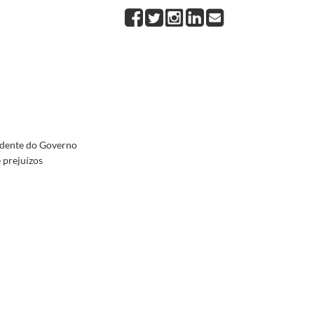
ião de prejuízos causados pela tempestade que assolou a Região Autónoma
1996-12-26/1996-
população do Porto pela decisão tomada pela Unesco, de atribuir ao centro histórico da cidad
tribuição do Prémio Pfizer 1996
1996-10-03/1997-01-20
0
a nomeação
1997-03-05/1997-04-21
03-07
idente do Governo
 prejuízos