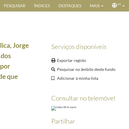
PESQUISAR
ÍNDICES
DESTAQUES
MAIS
PT
ica, Jorge
Serviços disponíveis
 dos
Exportar registo
 por
Pesquisar no âmbito deste fundo
de que
Adicionar à minha lista
por ocasião de tentativa de golpe de Estado naquele país
1996-04-24/1996-04-24
eratura para Crianças
1996-10-15/1996-10-15
Consultar no telemóvel
97-02-12
96-11-19
ibuição do Prémio IPOR de Investigação
1996-11-28/1996-12-04
Partilhar
-03/1997-01-15