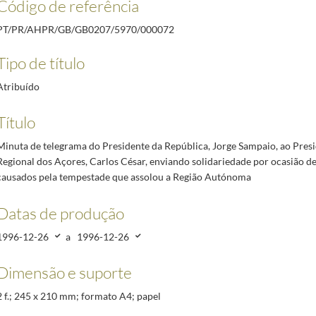
Código de referência
 Presidente do Governo Regional dos Açores, Carlos César, enviando solidariedade por ocas
residente da Câmara Municipal do Porto, Fernando Gomes, felicitando a Câmara Municipal e a 
PT/PR/AHPR/GB/GB0207/5970/000072
a Almeida, do Instituto Português da Arte Cinematográfica e Audiovisual, felicitando-a pela a
Tipo de título
Mesquita Gabriel, felicitando-o pela atribuição do Prémio Pfizer 1996
1996-10-03/1997-01-2
ispo Coadjutor do Cardeal Patriarca de Lisboa, D. José da Cruz Policarpo, por ocasião da su
Atribuído
i Chafes, felicitando-o pela atribuição da entrega do Prémio União Latina
1997-03-06/1997-
Título
a, Jorge Sampaio, felicitando-o pelo seu rápido restabelecimento
2000-01-26/2000-01-26
Minuta de telegrama do Presidente da República, Jorge Sampaio, ao Pres
Regional dos Açores, Carlos César, enviando solidariedade por ocasião de
causados pela tempestade que assolou a Região Autónoma
Datas de produção
1996-12-26
a
1996-12-26
Dimensão e suporte
2 f.; 245 x 210 mm; formato A4; papel