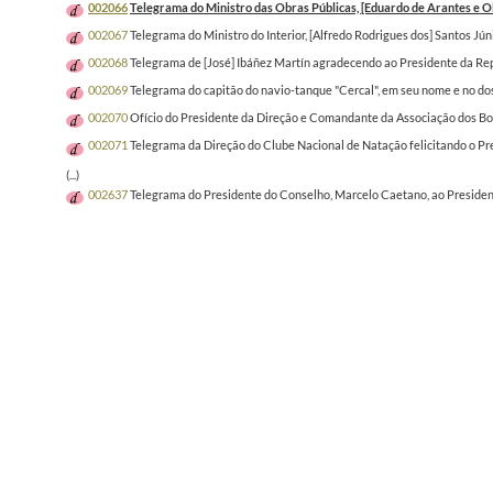
002066
Telegrama do Ministro das Obras Públicas, [Eduardo de Arantes e Oli
002067
Telegrama do Ministro do Interior, [Alfredo Rodrigues dos] Santos Jún
002068
Telegrama de [José] Ibáñez Martín agradecendo ao Presidente da Re
002069
Telegrama do capitão do navio-tanque "Cercal", em seu nome e no do
002070
Ofício do Presidente da Direção e Comandante da Associação dos Bomb
002071
Telegrama da Direção do Clube Nacional de Natação felicitando o Pre
(...)
002637
Telegrama do Presidente do Conselho, Marcelo Caetano, ao Presidente 