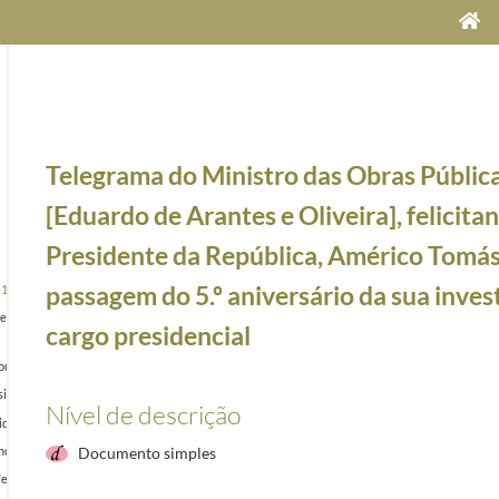
Telegrama do Ministro das Obras Pública
[Eduardo de Arantes e Oliveira], felicita
Presidente da República, Américo Tomás
passagem do 5.º aniversário da sua inves
-11
 Janeiro, Alfredo Nunes, ao Presidente da República, Américo Tomás, felicitando-o pela sua el
cargo presidencial
utinho, ao Presidente da República, Américo Tomás, felicitando-o pela passagem do 5.º anivers
ente da República, Américo Tomás, [pela passagem do 5.º aniversário da sua investidura no c
Nível de descrição
ente da República, Américo Tomás, [pela passagem do 5.º aniversário da sua investidura no ca
 Tribunal de Justiça], cumprimentando o Presidente da República, Américo Tomás, [pela passag
Documento simples
elicitando o Presidente da República, Américo Tomás, pela passagem do 5.º aniversário da sua 