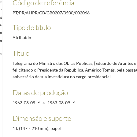
Código de referência
veira], felicitando o Presidente da República, Américo Tomás, pela passagem do 5.º aniversár
ior, felicitando o Presidente da República, Américo Tomás, pela passagem do 5.º aniversário da
PT/PR/AHPR/GB/GB0207/0500/002066
pública, Américo Tomás, a mensagem de condolências
1963-08-01/1963-08-01
Tipo de título
s oficiais e tripulantes, felicitando o Presidente da República, Américo Tomás, pela passag
eiros Voluntários de Lisboa, Ernesto Costa, felicitando o Presidente da República, Américo T
Atribuído
sidente da República, Américo Tomás, pela passagem da data do 5.º aniversário da sua investi
Título
da República, Américo Tomás, por ocasião do final da visita às capitais das províncias ultra
Telegrama do Ministro das Obras Públicas, [Eduardo de Arantes e 
felicitando o Presidente da República, Américo Tomás, pela passa
aniversário da sua investidura no cargo presidencial
Datas de produção
1963-08-09
a
1963-08-09
Dimensão e suporte
1 f. (147 x 210 mm); papel