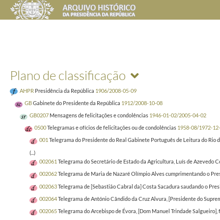
Plano de classificação
AHPR
Presidência da República
1906/2008-05-09
GB
Gabinete do Presidente da República
1912/2008-10-08
GB0207
Mensagens de felicitações e condolências
1946-01-02/2005-04-02
0500
Telegramas e ofícios de felicitações ou de condolências
1958-08/1972-12
001
Telegrama do Presidente do Real Gabinete Português de Leitura do Rio de
(...)
002061
Telegrama do Secretário de Estado da Agricultura, Luís de Azevedo Co
002062
Telegrama de Maria de Nazaré Olímpio Alves cumprimentando o Presid
002063
Telegrama de [Sebastião Cabral da] Costa Sacadura saudando o Presid
002064
Telegrama de António Cândido da Cruz Alvura, [Presidente do Supremo
002065
Telegrama do Arcebispo de Évora, [Dom Manuel Trindade Salgueiro], f