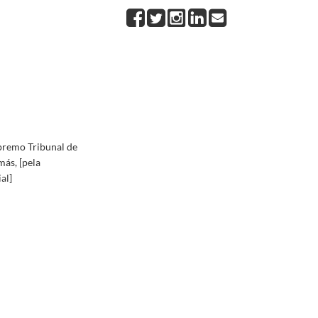
sagem do 5.º aniversário da sua investidura no cargo presidencial]
1963-08-09/1963-08-09
investidura no cargo presidencial
1963-08-09/1963-08-09
da sua investidura no cargo presidencial
1963-08-09/1963-08-09
 sua investidura no cargo presidencial
1963-08-09/1963-08-09
em do aniversário da publicação do [Plano de Renovação da Marinha de Comércio], vulgarment
marinas
1969-04-19/1969-04-19
premo Tribunal de
ás, [pela
al]