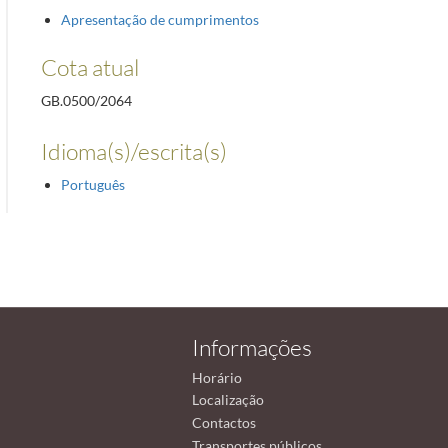
Apresentação de cumprimentos
Cota atual
GB.0500/2064
Idioma(s)/escrita(s)
Português
Informações
Horário
Localização
Contactos
Transportes públicos