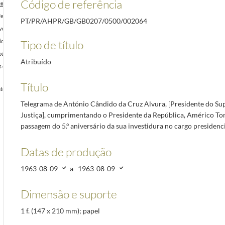
Código de referência
o Tribunal de Justiça], cumprimentando o Presidente da República, Américo Tomás, [pela pas
elicitando o Presidente da República, Américo Tomás, pela passagem do 5.º aniversário da sua 
PT/PR/AHPR/GB/GB0207/0500/002064
eira], felicitando o Presidente da República, Américo Tomás, pela passagem do 5.º aniversário 
Tipo de título
ior, felicitando o Presidente da República, Américo Tomás, pela passagem do 5.º aniversário da
pública, Américo Tomás, a mensagem de condolências
1963-08-01/1963-08-01
Atribuído
s oficiais e tripulantes, felicitando o Presidente da República, Américo Tomás, pela passag
Título
da República, Américo Tomás, por ocasião do final da visita às capitais das províncias ultra
Telegrama de António Cândido da Cruz Alvura, [Presidente do Su
Justiça], cumprimentando o Presidente da República, Américo Tom
passagem do 5.º aniversário da sua investidura no cargo presidenci
Datas de produção
1963-08-09
a
1963-08-09
Dimensão e suporte
1 f. (147 x 210 mm); papel