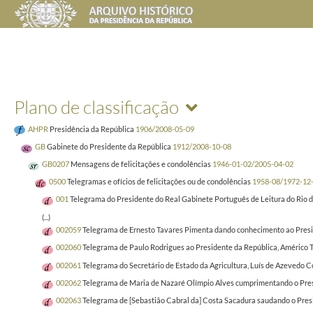
Plano de classificação
AHPR
Presidência da República
1906/2008-05-09
GB
Gabinete do Presidente da República
1912/2008-10-08
GB0207
Mensagens de felicitações e condolências
1946-01-02/2005-04-02
0500
Telegramas e ofícios de felicitações ou de condolências
1958-08/1972-12
001
Telegrama do Presidente do Real Gabinete Português de Leitura do Rio de
(...)
002059
Telegrama de Ernesto Tavares Pimenta dando conhecimento ao Preside
002060
Telegrama de Paulo Rodrigues ao Presidente da República, Américo To
002061
Telegrama do Secretário de Estado da Agricultura, Luís de Azevedo Co
002062
Telegrama de Maria de Nazaré Olímpio Alves cumprimentando o Presid
002063
Telegrama de [Sebastião Cabral da] Costa Sacadura saudando o Presid