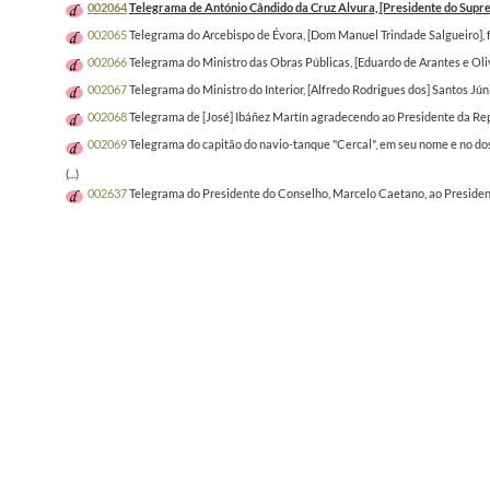
002064
Telegrama de António Cândido da Cruz Alvura, [Presidente do Suprem
002065
Telegrama do Arcebispo de Évora, [Dom Manuel Trindade Salgueiro], f
002066
Telegrama do Ministro das Obras Públicas, [Eduardo de Arantes e Oliv
002067
Telegrama do Ministro do Interior, [Alfredo Rodrigues dos] Santos Jún
002068
Telegrama de [José] Ibáñez Martín agradecendo ao Presidente da Re
002069
Telegrama do capitão do navio-tanque "Cercal", em seu nome e no do
(...)
002637
Telegrama do Presidente do Conselho, Marcelo Caetano, ao Presidente 