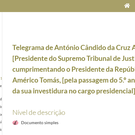
Telegrama de António Cândido da Cruz A
[Presidente do Supremo Tribunal de Justi
cumprimentando o Presidente da Repúbl
Américo Tomás, [pela passagem do 5.º an
-11
 Janeiro, Alfredo Nunes, ao Presidente da República, Américo Tomás, felicitando-o pela sua el
da sua investidura no cargo presidencial
nte da República, Américo Tomás, do teor do telegrama endereçado ao Marechal Craveiro Lope
más, felicitando-o pela passagem do 5.º aniversário da sua investidura no cargo presidencial
Nível de descrição
utinho, ao Presidente da República, Américo Tomás, felicitando-o pela passagem do 5.º anivers
ente da República, Américo Tomás, [pela passagem do 5.º aniversário da sua investidura no c
Documento simples
ente da República, Américo Tomás, [pela passagem do 5.º aniversário da sua investidura no ca