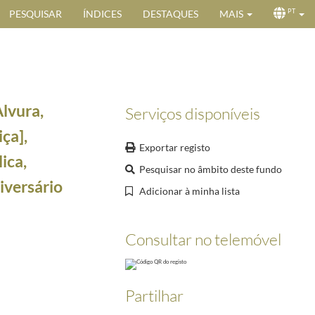
PESQUISAR
ÍNDICES
DESTAQUES
MAIS
PT
lvura,
Serviços disponíveis
ça],
Exportar registo
ica,
Pesquisar no âmbito deste fundo
iversário
Adicionar à minha lista
eição para o cargo presidencial
1958-08-07/1958-08-07
]
s em que criticava a sua ação enquanto Presidente da República e enaltecia a figura do Pre
Consultar no telemóvel
1963-08-09/1963-08-09
ário da sua investidura no cargo presidencial
1963-08-09/1963-08-09
argo presidencial]
1963-08-10/1963-08-10
Partilhar
rgo presidencial]
1963-08-09/1963-08-09