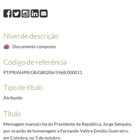
000003
Texto do Presidente da República, Jorge Sampaio, para catálogo de ex
000004
Mensagem do Presidente da República, Jorge Sampaio, por ocasião d
000005
Mensagem do Presidente da República, Jorge Sampaio, por ocasião d
000006
Nota do Presidente da República, Jorge Sampaio, para o livro "Texto
Nível de descrição
(...)
000018
Nota do Presidente da República, Jorge Sampaio, para o catálogo da
Documento composto
Código de referência
PT/PR/AHPR/GB/GB0206/5968/000011
Tipo de título
Atribuído
Título
Mensagem manuscrita do Presidente da República, Jorge Sampaio,
por ocasião de homenagem a Fernando Valle e Emídio Guerreiro,
em Coimbra, no 5 de outubro