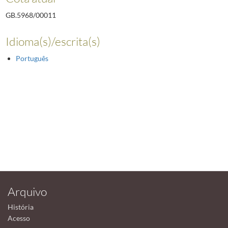
GB.5968/00011
Idioma(s)/escrita(s)
Português
Arquivo
História
Acesso