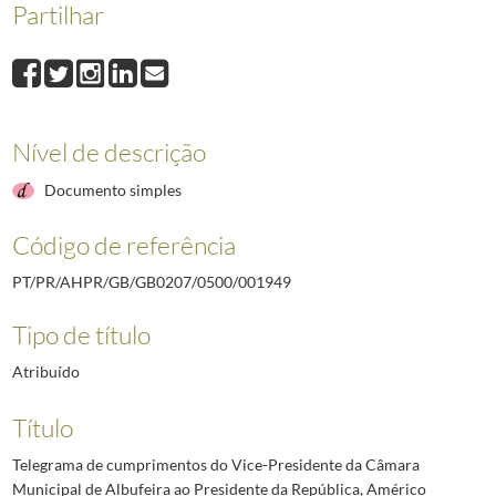
Partilhar
001949
Telegrama de cumprimentos do Vice-Presidente da Câmara Municipal
001950
Telegrama de cumprimentos de Leonel da Silva Aleixo ao Presidente 
001951
Ofício de condolências do Delegado em Lisboa da Iberia, Alejandro P
001952
Ofício de condolências do Presidente da Direção da Associação Human
001953
Telegrama de condolências do Presidente da Direção do Centro Portu
Nível de descrição
001954
Telegrama de condolências do Presidente da Câmara Municipal de Ova
(...)
Documento simples
002637
Telegrama do Presidente do Conselho, Marcelo Caetano, ao Presidente 
Código de referência
PT/PR/AHPR/GB/GB0207/0500/001949
Tipo de título
Atribuído
Título
Telegrama de cumprimentos do Vice-Presidente da Câmara
Municipal de Albufeira ao Presidente da República, Américo