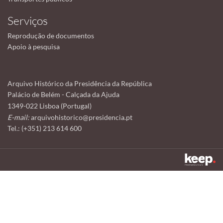
Serviços
Reprodução de documentos
Apoio à pesquisa
Arquivo Histórico da Presidência da República
Palácio de Belém - Calçada da Ajuda
1349-022 Lisboa (Portugal)
E-mail:
arquivohistorico@presidencia.pt
Tel.: (+351) 213 614 600
Este sítio utiliza cookies para tornar a sua utilização mais agradável.
Ao continuar a utilizá-lo reconhece e aceita a nossa
política de cookies
Aceitar