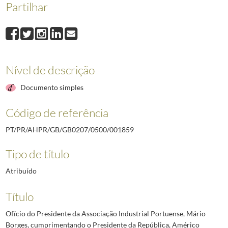
Partilhar
001859
Ofício do Presidente da Associação Industrial Portuense, Mário Bo
001860
Ofício do Presidente da Junta de Freguesia de Mata Mourisca, em Po
001861
Ofício do Presidente da União de Grémios de Lojistas de Lisboa, Aní
001862
Telegrama da Direção do Grémio Nacional de Indústrias de Fabricaçã
001863
Telegrama da Direção da Federação Nacional de Produtores de Trigo 
Nível de descrição
001864
Telegrama da Junta de Freguesia do Socorro e da Comissão da União 
(...)
Documento simples
002637
Telegrama do Presidente do Conselho, Marcelo Caetano, ao Presidente 
Código de referência
PT/PR/AHPR/GB/GB0207/0500/001859
Tipo de título
Atribuído
Título
Ofício do Presidente da Associação Industrial Portuense, Mário
Borges, cumprimentando o Presidente da República, Américo