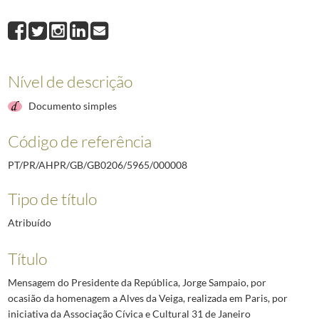
000008
Mensagem do Presidente da República, Jorge Sampaio, por ocasião da
000009
Mensagem do Presidente da República, Jorge Sampaio, por ocasião d
000010
Mensagem do Presidente da República, Jorge Sampaio, por ocasião d
000011
Mensagem do Presidente da República, Jorge Sampaio, por ocasião d
Nível de descrição
000012
Mensagem do Presidente da República, Jorge Sampaio, saudando os pr
000013
Mensagem do Presidente da República, Jorge Sampaio, por ocasião d
Documento simples
(...)
000143
Depoimento do Presidente de República, Jorge Sampaio, sobre Luís Fr
Código de referência
PT/PR/AHPR/GB/GB0206/5965/000008
Tipo de título
Atribuído
Título
Mensagem do Presidente da República, Jorge Sampaio, por
ocasião da homenagem a Alves da Veiga, realizada em Paris, por
iniciativa da Associação Cívica e Cultural 31 de Janeiro