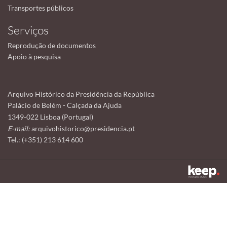
Transportes públicos
Serviços
Reprodução de documentos
Apoio à pesquisa
Arquivo Histórico da Presidência da República
Palácio de Belém - Calçada da Ajuda
1349-022 Lisboa (Portugal)
E-mail:
arquivohistorico@presidencia.pt
Tel.: (+351) 213 614 600
Este sítio utiliza cookies para tornar a sua utilização mais agradável.
Ao continuar a utilizá-lo reconhece e aceita a nossa
política de cookies
Aceitar