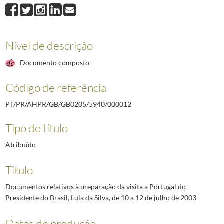
000012
Documentos relativos à preparação da visita a Portugal do Presidente 
000013
Decreto-Lei do Ministério da Administração Interna que regula a apli
000014
Memorando do Ministério dos Negócios Estrangeiros dobre a XIII Cim
000015
Documentos relativos à preparação da visita a Portugal do Presidente 
Nível de descrição
000016
Documentos relativos à preparação da visita a Portugal do Presidente 
Documento composto
000001
Entrevista de origem não identificada ao Presidente da República, Jor
(...)
Código de referência
000020
Índice dos documentos constantes da pasta
1996/2005
PT/PR/AHPR/GB/GB0205/5940/000012
Tipo de título
Atribuído
Título
Documentos relativos à preparação da visita a Portugal do
Presidente do Brasil, Lula da Silva, de 10 a 12 de julho de 2003
Datas de produção