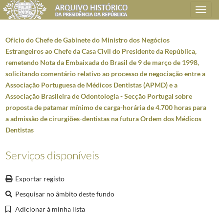
Toggle
navigation
Ofício do Chefe de Gabinete do Ministro dos Negócios
Estrangeiros ao Chefe da Casa Civil do Presidente da República,
remetendo Nota da Embaixada do Brasil de 9 de março de 1998,
Plano de classificação
solicitando comentário relativo ao processo de negociação entre a
Associação Portuguesa de Médicos Dentistas (APMD) e a
AHPR
Presidência da República
1906/2008-05-09
Associação Brasileira de Odontologia - Secção Portugal sobre
GB
Gabinete do Presidente da República
1912/2008-10-08
proposta de patamar mínimo de carga-horária de 4.700 horas para
GB0205
Dossiers temáticos/específicos
1912/2004-03-30
a admissão de cirurgiões-dentistas na futura Ordem dos Médicos
5940
Privado PR - Brasil e outros países da América Latina
1996/2005
Dentistas
000002
Conjunto de documentos relacionados com a visita de Estado do Presi
Serviços disponíveis
000003
Comunicado final da Reunião do Conselho de Ministros da Comunidade
000005
Carta do Embaixador de Portugal no Brasil, Francisco Knopfli, ao Pre
000006
Ofício do Chefe de Gabinete do Ministro dos Negócios Estrangeiros 
Exportar registo
000008
Documentos relativos aos investimentos do Grupo Itaú em Portugal
Pesquisar no âmbito deste fundo
000009
Documentos relativos à Conferência Sindical Ibero-Americana realiza
Adicionar à minha lista
000010
Memorando do Assessor Carlos Pereira Marques intitulado "Audiência 