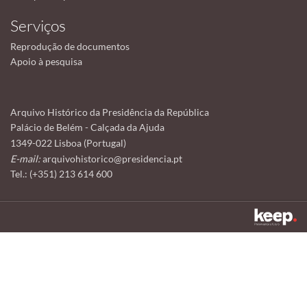
Serviços
Reprodução de documentos
Apoio à pesquisa
Arquivo Histórico da Presidência da República
Palácio de Belém - Calçada da Ajuda
1349-022 Lisboa (Portugal)
E-mail:
arquivohistorico@presidencia.pt
Tel.: (+351) 213 614 600
Este sítio utiliza cookies para tornar a sua utilização mais agradável.
Ao continuar a utilizá-lo reconhece e aceita a nossa
política de cookies
Aceitar