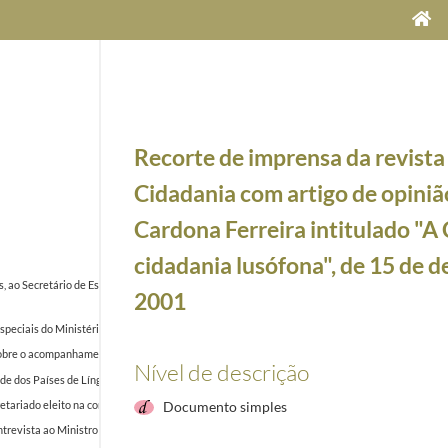
Recorte de imprensa da revista
Cidadania com artigo de opinião
Cardona Ferreira intitulado "A C
cidadania lusófona", de 15 de 
s, ao Secretário de Estado da Cooperação, José Lamego, sobre a integração desta Associação n
2001
eciais do Ministério dos Negócios Estrangeiros, intitulado "CPLP - Ponto da situação", desc
a sobre o acompanhamento pela Assembleia da República da participação de Portugal na Comu
Nível de descrição
dos Países de Língua Portuguesa, realizada na cidade de Salvador, Brasil, em 17 e 18 de jul
retariado eleito na conferência Sindical, onde foi analisada a situação na Guiné-Bissau, sauda
Documento simples
trevista ao Ministro francês Charles Josselin intitulada "É urgente uma solução Política em Bi