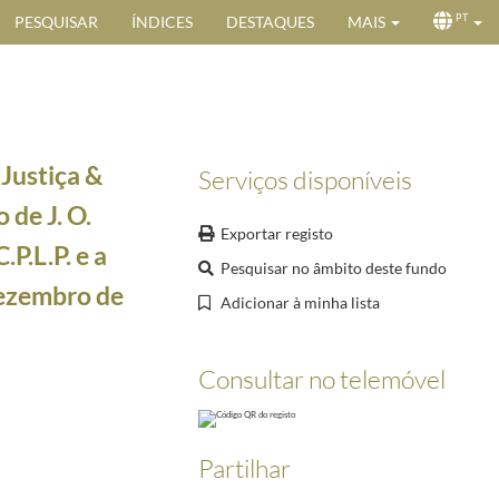
PESQUISAR
ÍNDICES
DESTAQUES
MAIS
PT
 Justiça &
Serviços disponíveis
 de J. O.
Exportar registo
.P.L.P. e a
Pesquisar no âmbito deste fundo
dezembro de
Adicionar à minha lista
a comitiva presidencial, por ocasião da visita oficial do Presidente da República, Jorge Sam
revendo o surgimento e estrutura da organização, e medidas já tomadas
1997-03-05/1997-03-
Consultar no telemóvel
nidade dos Países de Língua Portuguesa - CPLP
1997-04-14/1997-04-14
ho de 1997
1997-07-18/1997-07-18
ndo o cessar-fogo instaurado
1998-09-15/1998-09-15
Partilhar
ssau" e notícia intitulada "A nova face da CPLP"
1998-07-18/1998-07-18