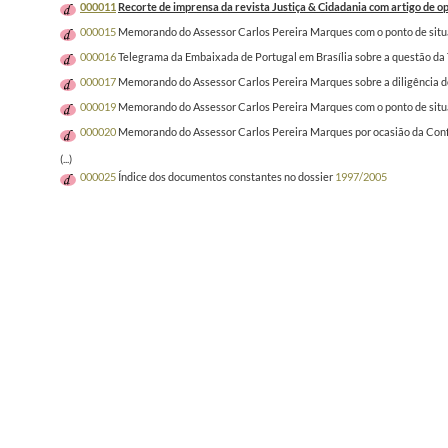
000011
Recorte de imprensa da revista Justiça & Cidadania com artigo de opi
000015
Memorando do Assessor Carlos Pereira Marques com o ponto de situaç
000016
Telegrama da Embaixada de Portugal em Brasília sobre a questão da 
000017
Memorando do Assessor Carlos Pereira Marques sobre a diligência do
000019
Memorando do Assessor Carlos Pereira Marques com o ponto de situaçã
000020
Memorando do Assessor Carlos Pereira Marques por ocasião da Confe
(...)
000025
Índice dos documentos constantes no dossier
1997/2005