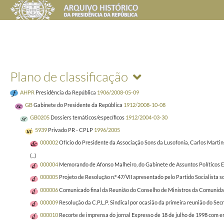
Plano de classificação
AHPR
Presidência da República
1906/2008-05-09
GB
Gabinete do Presidente da República
1912/2008-10-08
GB0205
Dossiers temáticos/específicos
1912/2004-03-30
5939
Privado PR - CPLP
1996/2005
000002
Ofício do Presidente da Associação Sons da Lusofonia, Carlos Martin
(...)
000004
Memorando de Afonso Malheiro, do Gabinete de Assuntos Políticos Esp
000005
Projeto de Resolução n.º 47/VII apresentado pelo Partido Socialist
000006
Comunicado final da Reunião do Conselho de Ministros da Comunidade 
000009
Resolução da C.P.L.P. Sindical por ocasião da primeira reunião do Sec
000010
Recorte de imprensa do jornal Expresso de 18 de julho de 1998 com en