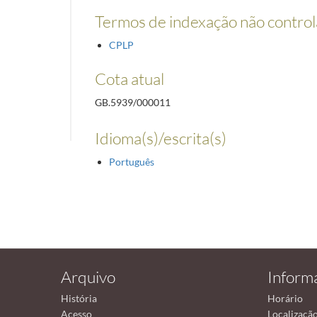
Termos de indexação não contro
CPLP
Cota atual
GB.5939/000011
Idioma(s)/escrita(s)
Português
Arquivo
Inform
História
Horário
Acesso
Localizaçã