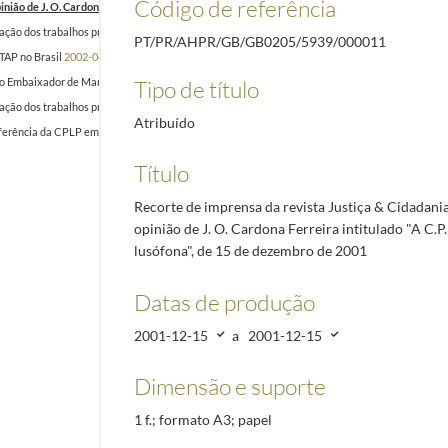
Código de referência
nião de J. O. Cardona Ferreira intitulado "A C.P.L.P. e a cidadania lusófona", de 15 de dezemb
ão dos trabalhos preparatórios de Conferência da CPLP relativa ao projeto de Convenção Qua
PT/PR/AHPR/GB/GB0205/5939/000011
TAP no Brasil
2002-04-17/2002-04-17
Tipo de título
 Embaixador de Marrocos em Lisboa, no Palácio de Belém, a 10 de julho de 2002, relativa à 
o dos trabalhos preparatórios de Conferência da CPLP em Brasília, julho/agosto de 2002, sobr
Atribuído
rência da CPLP em Brasília, julho/agosto de 2002, intitulado "Proposta de Lançamento de 
Título
Recorte de imprensa da revista Justiça & Cidadani
opinião de J. O. Cardona Ferreira intitulado "A C.P.
lusófona", de 15 de dezembro de 2001
Datas de produção
2001-12-15
a
2001-12-15
Dimensão e suporte
1 f.; formato A3; papel