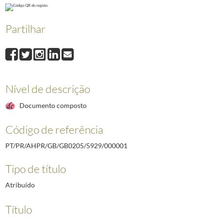
000004
Discurso de Rosado Fernandes na tomada de posse do novo Presidente
000006
Documento de autor não identificado intitulado "A propósito da fruta
Partilhar
000007
Intervenção do Secretário de Estado das Pescas no Seminário de Re
000009
Nota do Consultor Carlos Portas intitulada "Linha de Crédito para De
(...)
000022
Nota da Casa Civil da Presidência da República intitulada "Agricultur
Nível de descrição
Documento composto
Código de referência
PT/PR/AHPR/GB/GB0205/5929/000001
Tipo de título
Atribuído
Título