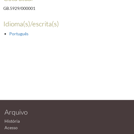
GB.5929/000001
Idioma(s)/escrita(s)
Português
Arquivo
História
Acesso