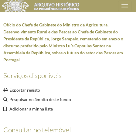
Toggle
navigation
Ofício do Chefe de Gabinete do Ministro da Agricultura,
Desenvolvimento Rural e das Pescas ao Chefe de Gabinete do
Presidente da República, Jorge Sampaio, remetendo em anexo o
Plano de classificação
discurso proferido pelo Ministro Luís Capoulas Santos na
Assembleia da República, sobre o futuro do setor das Pescas em
AHPR
Presidência da República
1906/2008-05-09
Portugal
GB
Gabinete do Presidente da República
1912/2008-10-08
GB0205
Dossiers temáticos/específicos
1912/2004-03-30
Serviços disponíveis
5929
Privado PR - Agricultura e Pesca
1997/1999
000001
Ofício do Chefe de Gabinete do Ministro da Agricultura, Desenvolvi
Exportar registo
000002
Ofício do Chefe de Gabinete do Ministro da Agricultura, Desenvolvi
Pesquisar no âmbito deste fundo
000003
Ofício do Chefe de Gabinete do Ministro da Agricultura, Desenvolvim
Adicionar à minha lista
000005
Elementos preparatórios para reunião náo identificada dia 9 de deze
000008
Folha de distribuição na Presidência da República do Decreto-lei 301/
000010
Carta do Presidente da Associação de Criadores de Caprinos, Ovinos e
Consultar no telemóvel
000018
Discurso do Presidente da CAP (Confederação dos Agricultores de Por