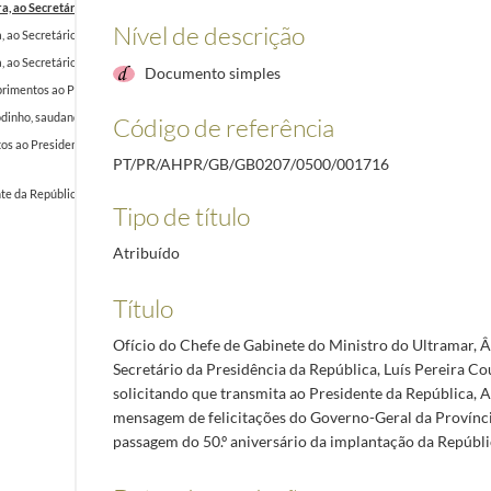
ra, ao Secretário da Presidência da República, Luís Pereira Coutinho, solicitando que trans
Nível de descrição
a, ao Secretário da Presidência da República, Luís Pereira Coutinho, solicitando que transm
a, ao Secretário da Presidência da República, Luís Pereira Coutinho, solicitando que transmi
Documento simples
imentos ao Presidente da República, Américo Tomás, por ocasião da sua assembleia geral an
dinho, saudando o Presidente da República, Américo Tomás, por ocasião da passagem dos 50 
Código de referência
s ao Presidente da República, Américo Tomás, e manifestando o seu repúdio pelas declaraçõ
PT/PR/AHPR/GB/GB0207/0500/001716
da República, Américo Tomás, por ocasião do final da visita às capitais das províncias ultra
Tipo de título
Atribuído
Título
Ofício do Chefe de Gabinete do Ministro do Ultramar, Â
Secretário da Presidência da República, Luís Pereira Co
solicitando que transmita ao Presidente da República, 
mensagem de felicitações do Governo-Geral da Provínci
passagem do 50.º aniversário da implantação da Repúbl