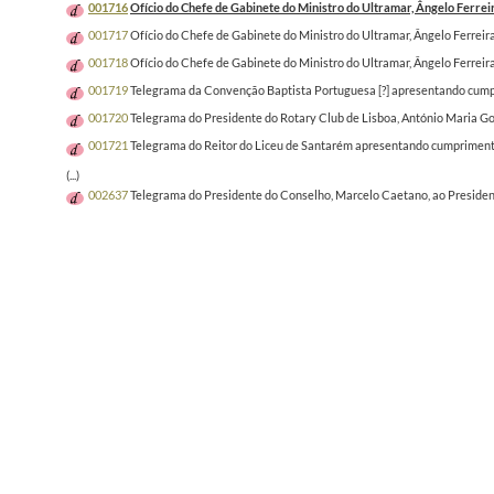
001716
Ofício do Chefe de Gabinete do Ministro do Ultramar, Ângelo Ferrei
001717
Ofício do Chefe de Gabinete do Ministro do Ultramar, Ângelo Ferreir
001718
Ofício do Chefe de Gabinete do Ministro do Ultramar, Ângelo Ferreir
001719
Telegrama da Convenção Baptista Portuguesa [?] apresentando cumpr
001720
Telegrama do Presidente do Rotary Club de Lisboa, António Maria Go
001721
Telegrama do Reitor do Liceu de Santarém apresentando cumprimento
(...)
002637
Telegrama do Presidente do Conselho, Marcelo Caetano, ao Presidente 