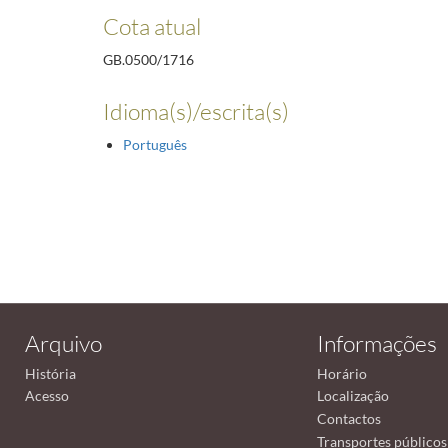
Cota atual
GB.0500/1716
Idioma(s)/escrita(s)
Português
Arquivo
Informações
História
Horário
Acesso
Localização
Contactos
Transportes públicos