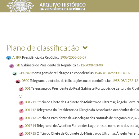
Plano de classificação
AHPR
Presidência da República
1906/2008-05-09
GB
Gabinete do Presidente da República
1912/2008-10-08
GB0207
Mensagens de felicitações e condolências
1946-01-02/2005-04-02
0500
Telegramas e ofícios de felicitações ou de condolências
1958-08/1972-12
001
Telegrama do Presidente do Real Gabinete Português de Leitura do Rio de
(...)
001711
Ofício do Chefe de Gabinete do Ministro do Ultramar, Ângelo Ferrei
001712
Telegrama do Presidente da Direção da Associação Académica de Coi
001713
Ofício da Presidente da Associação dos Naturais de Moçambique, Ali
001714
Telegrama de Aventino Fernandes Lage, em seu nome e no dos portugu
001715
Ofício do Chefe de Gabinete do Ministro do Ultramar, Ângelo Ferreir