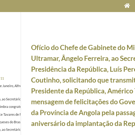
Ofício do Chefe de Gabinete do Mi
Ultramar, Ângelo Ferreira, ao Secr
Presidência da República, Luís Per
Coutinho, solicitando que transmi
-11
 Janeiro, Alfredo Nunes, ao Presidente da República, Américo Tomás, felicitando-o pela sua el
Presidente da República, Américo
ra, ao Secretário da Presidência da República, Luís Pereira Coutinho, solicitando que tran
mensagem de felicitações do Gov
mbra congratulando-se com a homenagem prestada ao Presidente da República, Américo Tomás
da Província de Angola pela passa
ce Tavares de Moura, agradecendo ao Presidente da República, Américo Tomás, a audiência c
aniversário da implantação da Rep
eses do Brasil, agradecendo ao Presidente da República, Américo Tomás, o acolhimento rece
a, ao Secretário da Presidência da República, Luís Pereira Coutinho, solicitando que transm