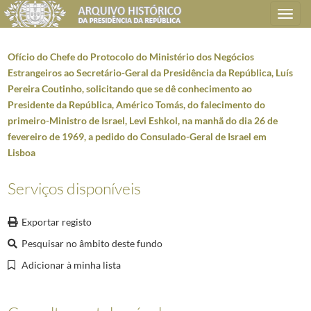
Toggle
navigation
Ofício do Chefe do Protocolo do Ministério dos Negócios
Estrangeiros ao Secretário-Geral da Presidência da República, Luís
Pereira Coutinho, solicitando que se dê conhecimento ao
Plano de classificação
Presidente da República, Américo Tomás, do falecimento do
primeiro-Ministro de Israel, Levi Eshkol, na manhã do dia 26 de
AHPR
Presidência da República
1906/2008-05-09
fevereiro de 1969, a pedido do Consulado-Geral de Israel em
GB
Gabinete do Presidente da República
1912/2008-10-08
Lisboa
GB0207
Mensagens de felicitações e condolências
1946-01-02/2005-04-02
0512
Correspondência para ou de altas individualidades estrangeiras
1958-08
Serviços disponíveis
000001
Telegrama de Frei Ernesto Paterno di Castelo de Caraci da Ordem Mil
(...)
Exportar registo
000081
Ofício do Chefe do Protocolo do Ministério dos Negócios Estrangeir
Pesquisar no âmbito deste fundo
000082
Ofício do Chefe do Protocolo do Ministério dos Negócios Estrangeiro
Adicionar à minha lista
000083
Ofício do Chefe do Protocolo do Ministério dos Negócios Estrangeiro
000084
Ofício do Chefe do Protocolo do Ministério dos Negócios Estrangeiro
000085
Ofício do Chefe do Protocolo do Ministério dos Negócios Estrangeir