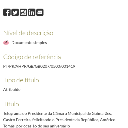
001419
Telegrama do Presidente da Câmara Municipal de Guimarães, Castro F
001420
Telegrama do Presidente da Direção do Sindicato Nacional dos Capitã
001421
Telegrama do Presidente da Direção do Rotary Club de Lisboa, Mário 
001422
Telegrama de Raul Godinho, Oficial da Brigada Naval da Legião Portu
Nível de descrição
001423
Telegrama do Presidente da Direção da Casa de Trás-os-Montes e Alto 
001424
Telegrama do Presidente da Sociedade de Geografia de Lisboa, [Antón
Documento simples
(...)
002637
Telegrama do Presidente do Conselho, Marcelo Caetano, ao Presidente 
Código de referência
PT/PR/AHPR/GB/GB0207/0500/001419
Tipo de título
Atribuído
Título
Telegrama do Presidente da Câmara Municipal de Guimarães,
Castro Ferreira, felicitando o Presidente da República, Américo
Tomás, por ocasião do seu aniversário