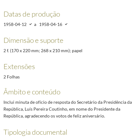
Datas de produção
1958-04-12
a
1958-04-16
Dimensão e suporte
2 f. (170 x 220 mm; 268 x 210 mm); papel
Extensões
2 Folhas
Âmbito e conteúdo
Inclui minuta de ofício de resposta do Secretário da Presidência da
República, Luís Pereira Coutinho, em nome do Presidente da
República, agradecendo os votos de feliz aniversário.
Tipologia documental