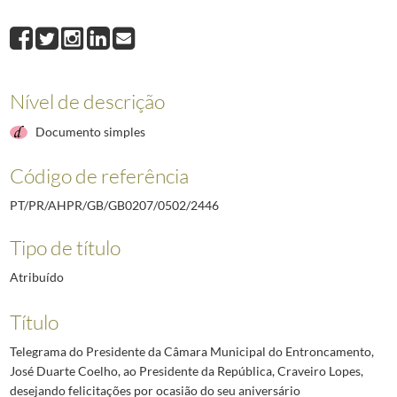
2446
Telegrama do Presidente da Câmara Municipal do Entroncamento, José D
2447
Telegrama do Vice-Presidente da Câmara Municipal de Campo Maior, Antó
2448
Telegrama do Presidente, Vice-Presidente e Vereadores da Câmara Munic
2449
Telegrama do Presidente da Câmara Municipal de Lamego, Afonso Malheir
Nível de descrição
2450
Ofício manuscrito do Comandante da Associação dos Bombeiros Voluntári
2451
Telegrama do Presidente da Câmara Municipal de Caldas da Rainha, Fern
Documento simples
(...)
2492
Telegrama do Governador Militar Interino da Madeira ao Chefe da Casa M
Código de referência
PT/PR/AHPR/GB/GB0207/0502/2446
Tipo de título
Atribuído
Título
Telegrama do Presidente da Câmara Municipal do Entroncamento,
José Duarte Coelho, ao Presidente da República, Craveiro Lopes,
desejando felicitações por ocasião do seu aniversário