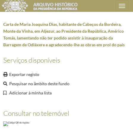
Toggle
navigation
Carta de Maria Joaquina Dias, habitante de Cabeços da Bordeira,
Monte da Vinha, em Aljezur, ao Presidente da República, Américo
Tomás, lamentando não ter podido assistir à inauguração da
Plano de classificação
Barragem de Odiáxere e agradecendo-lhe as obras em prol do país
AHPR
Presidência da República
1906/2008-05-09
Serviços disponíveis
GB
Gabinete do Presidente da República
1912/2008-10-08
GB0207
Mensagens de felicitações e condolências
1946-01-02/2005-04-02
Exportar registo
0500
Telegramas e ofícios de felicitações ou de condolências
1958-08/1972-12
Pesquisar no âmbito deste fundo
001
Telegrama do Presidente do Real Gabinete Português de Leitura do Rio de
Adicionar à minha lista
(...)
001237
Telegrama da Marquesa do Funchal, Maria José Cordeiro Ramos Rosa P
001238
Telegrama de Marques Ratão ao Presidente da República, Américo Tom
Consultar no telemóvel
001239
Telegrama de boas-vindas de José Manuel [da Silva?] e Maria Isaltin
001240
Telegrama do Presidente da Câmara Municipal de Arraiolos, [?] Barr
001241
Telegrama do Padre Joaquim Fatela, em nome da Casa Pia de Beja, agr