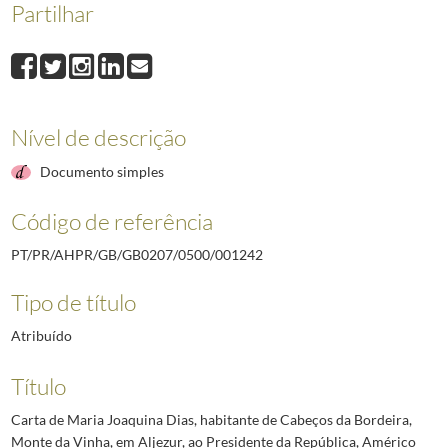
Partilhar
001242
Carta de Maria Joaquina Dias, habitante de Cabeços da Bordeira, Mo
001243
Telegrama do Presidente da Câmara Municipal de Benavente ao Presid
001244
Telegrama do Comandante do Navio «Carvalho Araújo» ao Chefe da Cas
001245
Telegrama do Presidente da Câmara Municipal de Aljustrel, Manuel B
001246
Ofício do Vice-Presidente da Câmara Municipal de Mora, Joaquim Nu
Nível de descrição
001247
Telegrama de um grupo de nacionalistas de Tavira encabeçado pelo Pr
(...)
Documento simples
002637
Telegrama do Presidente do Conselho, Marcelo Caetano, ao Presidente 
Código de referência
PT/PR/AHPR/GB/GB0207/0500/001242
Tipo de título
Atribuído
Título
Carta de Maria Joaquina Dias, habitante de Cabeços da Bordeira,
Monte da Vinha, em Aljezur, ao Presidente da República, Américo