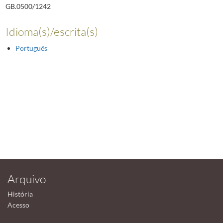
GB.0500/1242
Idioma(s)/escrita(s)
Português
Arquivo
História
Acesso