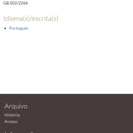
GB.502/2266
Idioma(s)/escrita(s)
Português
Arquivo
História
Acesso