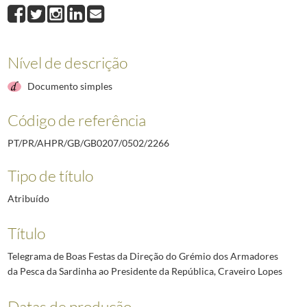
2266
Telegrama de Boas Festas da Direção do Grémio dos Armadores da Pes
2267
Cartão de Boas Festas da Direção do Sindicato Nacional dos Operários d
2268
Cartão de Boas Festas da Direção do Sindicato Nacional dos Operários 
2269
Cartão de Boas Festas da Direção do Sindicato Nacional dos Operários d
Nível de descrição
2270
Cartão de Boas Festas da Direção do Clube Artístico Musical de Venda
Documento simples
2271
Ofício do Presidente da Junta de Freguesia de Olhão, João Carlos da Cr
(...)
Código de referência
2492
Telegrama do Governador Militar Interino da Madeira ao Chefe da Casa M
PT/PR/AHPR/GB/GB0207/0502/2266
Tipo de título
Atribuído
Título
Telegrama de Boas Festas da Direção do Grémio dos Armadores
da Pesca da Sardinha ao Presidente da República, Craveiro Lopes
Datas de produção