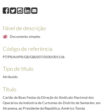
001136
Cartão de Boas Festas da Direção do Sindicato Nacional dos Operár
001137
Cartão de Boas Festas da Direção do Sindicato Nacional dos Constru
001138
Cartão de Boas Festas do Comandante e Oficiais do Terço n.º 2 do B
001139
Cartão de Boas Festas da Direção do Sindicato Nacional dos Tipógrafo
Nível de descrição
001140
Cartão de Boas Festas da Frimatic - Refrigeração Polar, Limitada ao
001141
Cartão de Boas Festas da Sociedade Musical União do Beato ao Pres
Documento simples
(...)
002637
Telegrama do Presidente do Conselho, Marcelo Caetano, ao Presidente 
Código de referência
PT/PR/AHPR/GB/GB0207/0500/001136
Tipo de título
Atribuído
Título
Cartão de Boas Festas da Direção do Sindicato Nacional dos
Operários da Indústria de Curtumes do Distrito de Santarém, em
Alcanena, ao Presidente da República, Américo Tomás