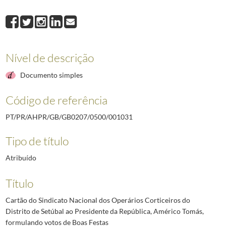
001031
Cartão do Sindicato Nacional dos Operários Corticeiros do Distrito
001032
Cartão da Fundação Raquel e Martin Sain ao Presidente da Repúblic
001033
Cartão da Direção do Sindicato Nacional dos Caixeiros do Distrito d
001034
Cartão do Sporting Clube de Portugal ao Presidente da República, A
Nível de descrição
001035
Cartão da Sociedade Filarmónica Senhor dos Aflitos do Soutocico ao
001036
Cartão da Direção do Sindicato Nacional dos Eletricistas do Distrit
Documento simples
(...)
002637
Telegrama do Presidente do Conselho, Marcelo Caetano, ao Presidente 
Código de referência
PT/PR/AHPR/GB/GB0207/0500/001031
Tipo de título
Atribuído
Título
Cartão do Sindicato Nacional dos Operários Corticeiros do
Distrito de Setúbal ao Presidente da República, Américo Tomás,
formulando votos de Boas Festas