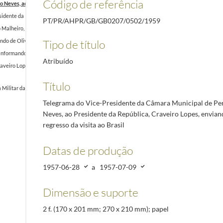
Código de referência
Neves, ao Presidente da República, Craveiro Lopes, enviando saudações no regresso da visi
dente da República, Craveiro Lopes, enviando saudações no regresso da visita ao Brasil
1957
PT/PR/AHPR/GB/GB0207/0502/1959
alheiro, ao Presidente da República, Craveiro Lopes, enviando saudações no regresso da visi
Tipo de título
undo de Oliveira, ao Presidente da República, Craveiro Lopes, enviando saudações por ocasião
nformando o Presidente Craveiro Lopes do telegrama recebido no dia da partida para a visita o
Atribuído
veiro Lopes, enviando saudações no regresso da visita ao Brasil
1957-06-26/1957-07-11
Título
ilitar da Presidência da República, felicitando o Presidente da República, Craveiro Lopes, p
Telegrama do Vice-Presidente da Câmara Municipal de Pe
Neves, ao Presidente da República, Craveiro Lopes, envia
regresso da visita ao Brasil
Datas de produção
1957-06-28
a
1957-07-09
Dimensão e suporte
2 f. (170 x 201 mm; 270 x 210 mm); papel