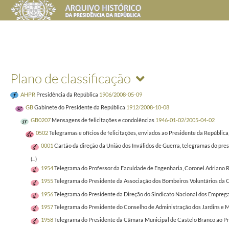
Plano de classificação
AHPR
Presidência da República
1906/2008-05-09
GB
Gabinete do Presidente da República
1912/2008-10-08
GB0207
Mensagens de felicitações e condolências
1946-01-02/2005-04-02
0502
Telegramas e ofícios de felicitações, enviados ao Presidente da República
0001
Cartão da direção da União dos Inválidos de Guerra, telegramas do pre
(...)
1954
Telegrama do Professor da Faculdade de Engenharia, Coronel Adriano Ro
1955
Telegrama do Presidente da Associação dos Bombeiros Voluntários da Cr
1956
Telegrama do Presidente da Direção do Sindicato Nacional dos Emprega
1957
Telegrama do Presidente do Conselho de Administração dos Jardins e Mu
1958
Telegrama do Presidente da Câmara Municipal de Castelo Branco ao Pres