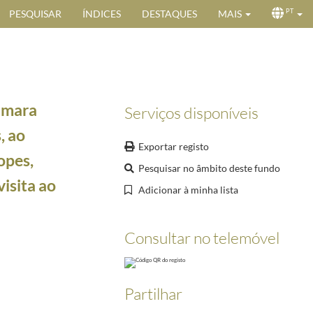
PESQUISAR
ÍNDICES
DESTAQUES
MAIS
PT
âmara
Serviços disponíveis
, ao
Exportar registo
opes,
Pesquisar no âmbito deste fundo
isita ao
Adicionar à minha lista
Presidente da República, Craveiro Lopes, desejando Feliz Ano Novo
1952-12-30/1953-01-02
ta ao Brasil
1957-06-04/1957-07-08
Consultar no telemóvel
 regresso da visita ao Brasil
1957-06-26/1957-07-09
enviando saudações no regresso da visita ao Brasil
1957-06-28/1957-07-09
 saudações no regresso da visita ao Brasil
1957-06-28/1957-07-09
Partilhar
57-06-28/1957-07-09