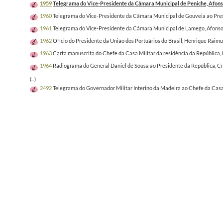
1959
Telegrama do Vice-Presidente da Câmara Municipal de Peniche, Afonso 
1960
Telegrama do Vice-Presidente da Câmara Municipal de Gouveia ao Presi
1961
Telegrama do Vice-Presidente da Câmara Municipal de Lamego, Afonso M
1962
Ofício do Presidente da União dos Portuários do Brasil, Henrique Raim
1963
Carta manuscrita do Chefe da Casa Militar da residência da República, i
1964
Radiograma do General Daniel de Sousa ao Presidente da República, Cra
(...)
2492
Telegrama do Governador Militar Interino da Madeira ao Chefe da Casa M