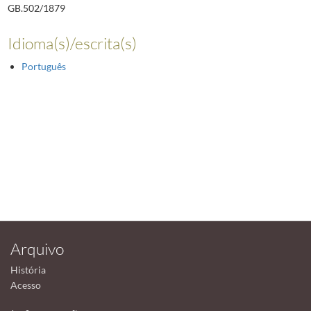
GB.502/1879
Idioma(s)/escrita(s)
Português
Arquivo
História
Acesso