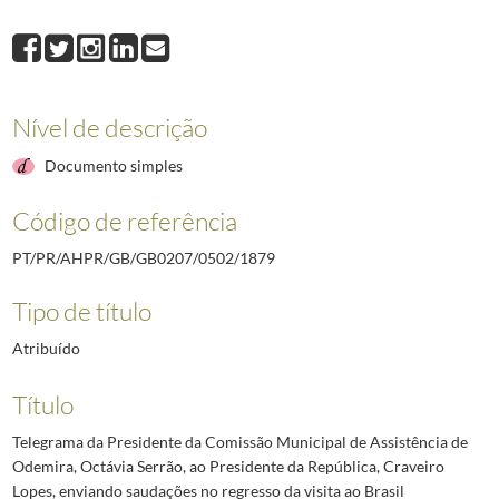
1879
Telegrama da Presidente da Comissão Municipal de Assistência de Odem
1880
Telegrama do Administrador da Companhia Carris de Ferro de Lisboa ao 
1881
Telegrama do Presidente da Câmara Municipal de Évora ao Presidente da
1882
Telegrama dos funcionários da Casa do Povo de Portel ao Presidente da 
Nível de descrição
1883
Telegrama da Agência de Aveiro da Liga dos Combatentes da Grande Gue
1884
Telegrama da Direção do Ginásio Clube Português ao Presidente da Repú
Documento simples
(...)
2492
Telegrama do Governador Militar Interino da Madeira ao Chefe da Casa M
Código de referência
PT/PR/AHPR/GB/GB0207/0502/1879
Tipo de título
Atribuído
Título
Telegrama da Presidente da Comissão Municipal de Assistência de
Odemira, Octávia Serrão, ao Presidente da República, Craveiro
Lopes, enviando saudações no regresso da visita ao Brasil