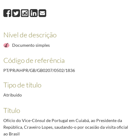
1836
Ofício do Vice-Cônsul de Portugal em Cuiabá, ao Presidente da Repúblic
1837
Ofício do Presidente do Centro Piauiense, Nereu de Figueiredo Bastos, a
1838
Telegrama dos Corpos Gerentes da Caixa de Previdência do Pessoal da C
1839
Telegrama do Presidente da Direção do Lisboa Ginásio Clube ao Presiden
Nível de descrição
1840
Telegrama do Presidente da Direção da Federação Portuguesa das Coletiv
1841
Telegrama do Presidente da Direção do Sindicato dos Ferroviários do Sul 
Documento simples
(...)
2492
Telegrama do Governador Militar Interino da Madeira ao Chefe da Casa M
Código de referência
PT/PR/AHPR/GB/GB0207/0502/1836
Tipo de título
Atribuído
Título
Ofício do Vice-Cônsul de Portugal em Cuiabá, ao Presidente da
República, Craveiro Lopes, saudando-o por ocasião da visita oficial
ao Brasil