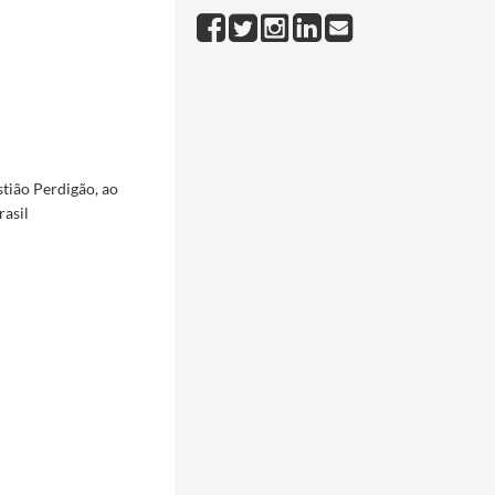
esso da visita oficial ao Brasil
1957-06-26/1957-07-03
ita oficial ao Brasil
1957-06-27/1957-07-03
o da visita oficial ao Brasil
1957-06-26/1957-07-03
26/1957-07-03
06-26/1957-07-03
tião Perdigão, ao
or ocasião do seu aniversário
1958-04-12/1958-04-12
rasil