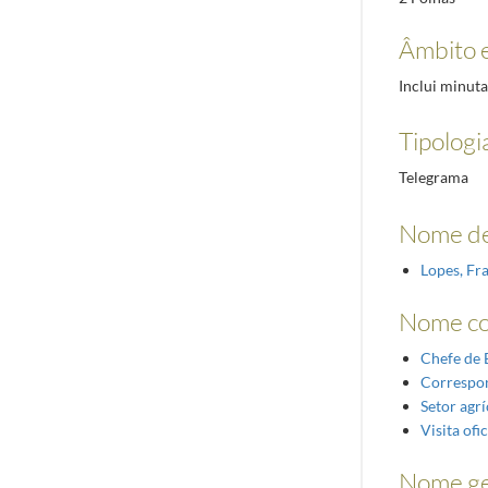
Âmbito 
Inclui minuta
Tipologi
Telegrama
Nome de
Lopes, Fr
Nome c
Chefe de 
Correspo
Setor agrí
Visita ofic
Nome ge