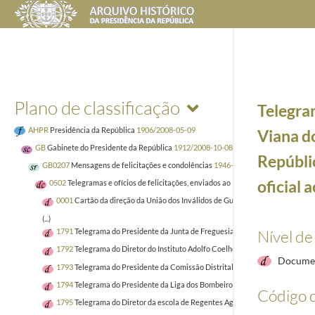
Plano de classificação
Telegra
AHPR
Presidência da República
1906/2008-05-09
Viana do
GB
Gabinete do Presidente da República
1912/2008-10-08
Repúblic
GB0207
Mensagens de felicitações e condolências
1946-01-02/2005-04-02
oficial a
0502
Telegramas e ofícios de felicitações, enviados ao Presidente da República
0001
Cartão da direção da União dos Inválidos de Guerra, telegramas do pre
(...)
Nível de
1791
Telegrama do Presidente da Junta de Freguesia de Vera Cruz de Marmelar
1792
Telegrama do Diretor do Instituto Adolfo Coelho da casa Pia de Lisboa, 
Documen
1793
Telegrama do Presidente da Comissão Distrital da União Nacional de Ave
1794
Telegrama do Presidente da Liga dos Bombeiros Portugueses, Moura Silva
Código d
1795
Telegrama do Diretor da escola de Regentes Agrícolas de Coimbra, Pedro