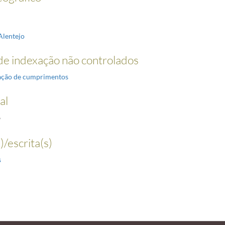
Alentejo
e indexação não controlados
ação de cumprimentos
al
6
)/escrita(s)
s