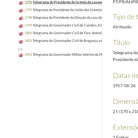
PT/PR/AHPR
1796
Telegrama do Presidente do Grémio da Lavoura de Évora e de Viana do A
1797
Telegrama do Presidente da União dos Grémios de Lojistas do Porto, Dofr
Tipo de t
1798
Telegrama do Presidente da Direção da casa do Povo de Penela da Beira,
1799
Telegrama do Governador Civil de Coimbra, Ernesto Pestana, ao Presiden
Atribuído
1800
Telegrama do Governador Civil de Faro, António Baptista Coelho, ao Pres
Título
1801
Telegrama do Governador Civil de Bragança ao Presidente da República, 
(...)
Telegrama do
2492
Telegrama do Governador Militar Interino da Madeira ao Chefe da Casa M
Presidente da
Datas d
1957-06-26
Dimensã
2 f. (170 x 
Extensõ
2 Folhas