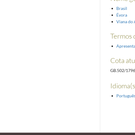
Brasil
Évora
Viana do 
Termos d
Apresent
Cota atu
GB.502/179
Idioma(s
Portuguê