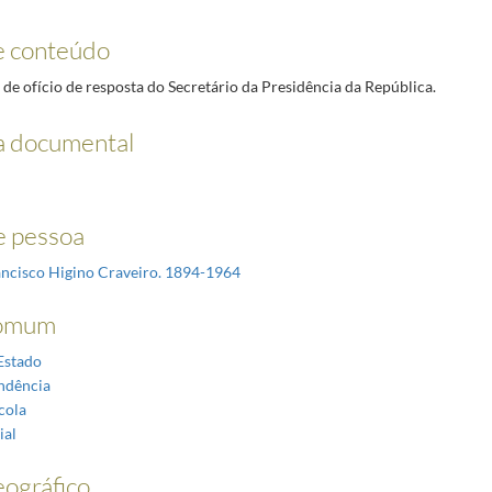
e conteúdo
 de ofício de resposta do Secretário da Presidência da República.
a documental
 pessoa
ancisco Higino Craveiro. 1894-1964
omum
Estado
ndência
cola
ial
ográfico