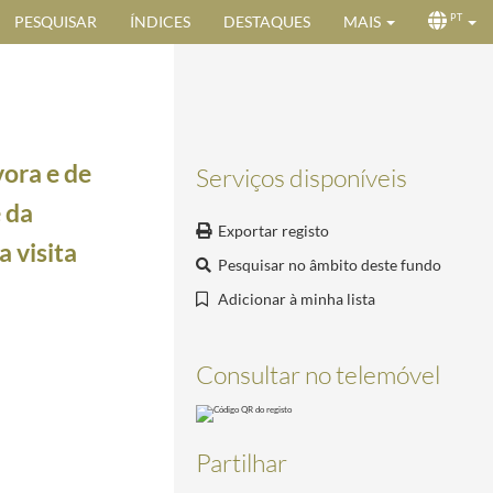
PESQUISAR
ÍNDICES
DESTAQUES
MAIS
PT
ora e de
Serviços disponíveis
 da
Exportar registo
 visita
Pesquisar no âmbito deste fundo
Adicionar à minha lista
Presidente da República, Craveiro Lopes, desejando Feliz Ano Novo
1952-12-30/1953-01-02
sil
1957-06-26/1957-07-02
Consultar no telemóvel
icial ao Brasil
1957-06-24/1957-07-03
sso da visita oficial ao Brasil
1957-06-26/1957-07-03
asil
1957-06-26/1957-07-03
Partilhar
ao Brasil
1957-06-26/1957-07-03