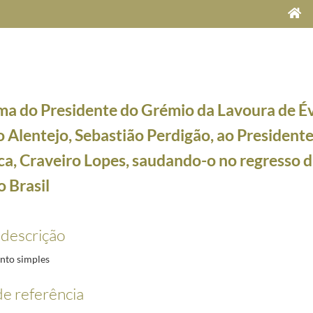
ma do Presidente do Grémio da Lavoura de Év
 Alentejo, Sebastião Perdigão, ao Presidente
a, Craveiro Lopes, saudando-o no regresso da
o Brasil
, Craveiro Lopes
1952-12-29/1958-04-18
sidente da Câmara Municipal de Penamacor e da direção da Casa do Povo de Santa Eulália ao 
 descrição
 ao Presidente da República, Craveiro Lopes, saudando-o no regresso da visita oficial ao Bra
Lopes do Rego, ao Presidente da República, Craveiro Lopes, saudando-o no regresso da visita of
to simples
iro, Coronel Gaspar Ferreira, ao Presidente da República, Craveiro Lopes, saudando-o no regre
, ao Presidente da República, Craveiro Lopes, saudando-o no regresso da visita oficial ao Br
e referência
 Bravo, ao Presidente da República, Craveiro Lopes, saudando-o no regresso da visita oficial 