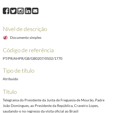
1770
Telegrama do Presidente da Junta de Freguesia de Mourão, Padre João 
1771
Telegrama do Presidente da Junta de Freguesia da Granja, Mourão, ao Pr
1772
Telegrama do Presidente da Junta de Freguesia de Portel, Joaquim Amara
1773
Telegrama do Presidente da Junta de Freguesia de Pardais - Vila Viçosa,
Nível de descrição
1774
Telegrama do Presidente da Junta de Freguesia de S. Cristovão - Montem
1775
Telegrama do Presidente da Junta de Freguesia de Alcáçovas ao Presiden
Documento simples
(...)
2492
Telegrama do Governador Militar Interino da Madeira ao Chefe da Casa M
Código de referência
PT/PR/AHPR/GB/GB0207/0502/1770
Tipo de título
Atribuído
Título
Telegrama do Presidente da Junta de Freguesia de Mourão, Padre
João Domingues, ao Presidente da República, Craveiro Lopes,
saudando-o no regresso da visita oficial ao Brasil