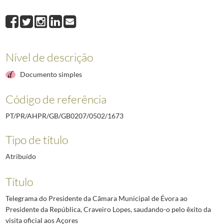
1673
Telegrama do Presidente da Câmara Municipal de Évora ao Presidente da
1674
Ofício do Chefe de Gabinete do Ministro do Interior ao Secretário da Pr
1675
Telegrama do Presidente da Câmara Municipal de Matosinhos, Fernando A
1676
Telegrama do Comandante dos Bombeiros Voluntários de Linda-a-Pastora 
Nível de descrição
1677
Telegrama do Governador Civil de Castelo Branco ao Presidente da Rep
1678
Telegrama do Comandante da Defesa Marítima dos Açores ao Chefe da c
Documento simples
(...)
2492
Telegrama do Governador Militar Interino da Madeira ao Chefe da Casa M
Código de referência
PT/PR/AHPR/GB/GB0207/0502/1673
Tipo de título
Atribuído
Título
Telegrama do Presidente da Câmara Municipal de Évora ao
Presidente da República, Craveiro Lopes, saudando-o pelo êxito da
visita oficial aos Açores