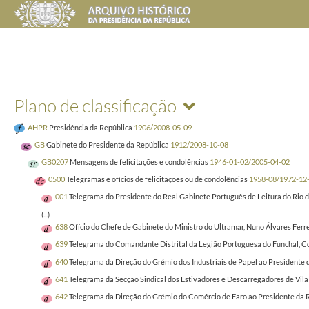
Plano de classificação
AHPR
Presidência da República
1906/2008-05-09
GB
Gabinete do Presidente da República
1912/2008-10-08
GB0207
Mensagens de felicitações e condolências
1946-01-02/2005-04-02
0500
Telegramas e ofícios de felicitações ou de condolências
1958-08/1972-12
001
Telegrama do Presidente do Real Gabinete Português de Leitura do Rio de
(...)
638
Ofício do Chefe de Gabinete do Ministro do Ultramar, Nuno Álvares Ferr
639
Telegrama do Comandante Distrital da Legião Portuguesa do Funchal, Co
640
Telegrama da Direção do Grémio dos Industriais de Papel ao Presidente
641
Telegrama da Secção Sindical dos Estivadores e Descarregadores de Vil
642
Telegrama da Direção do Grémio do Comércio de Faro ao Presidente da 