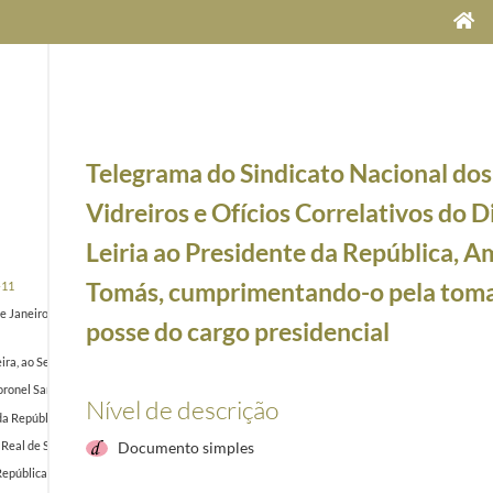
Telegrama do Sindicato Nacional dos
Vidreiros e Ofícios Correlativos do D
Leiria ao Presidente da República, A
Tomás, cumprimentando-o pela tom
-11
 Janeiro, Alfredo Nunes, ao Presidente da República, Américo Tomás, felicitando-o pela sua el
posse do cargo presidencial
eira, ao Secretário da Presidência da República, Luís Pereira Coutinho, solicitando que, em
ronel Santos Pereira, ao Presidente da República, Américo Tomás, saudando-o pela tomada de
Nível de descrição
 da República, Américo Tomás, cumprimentando-o pela tomada de posse do cargo presidencial
a Real de Santo António ao Presidente da República, Américo Tomás, cumprimentando-o pela t
Documento simples
República, Américo Tomás cumprimentando-o pela tomada de posse do cargo presidencial
195