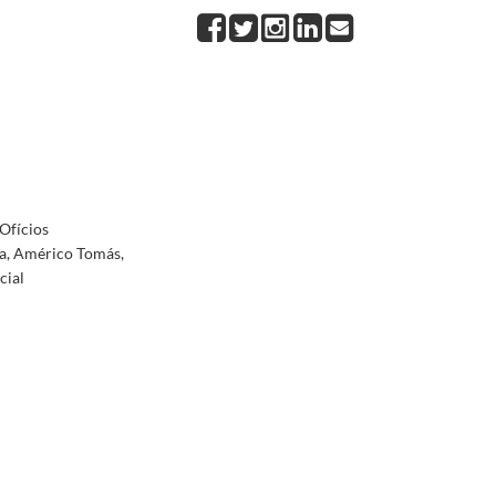
o pela tomada de posse do cargo presidencial
1958-08-11/1958-08-11
to, cumprimentando o Chefe de Estado, Américo Tomás, pela tomada de posse do cargo presiden
8-09
 cumprimentando-o pela tomada de posse e desejando-lhe felicidades no desempenho do cargo 
 presidencial
1958-08-11/1958-08-11
Tomás, cumprimentando-o pela tomada de posse e desejando-lhe êxito no desempenho do cargo p
marinas
1969-04-19/1969-04-19
Ofícios
ca, Américo Tomás,
cial