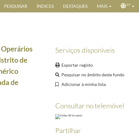
PESQUISAR
ÍNDICES
DESTAQUES
MAIS
PT
 Operários
Serviços disponíveis
istrito de
Exportar registo
mérico
Pesquisar no âmbito deste fundo
ada de
Adicionar à minha lista
eição para o cargo presidencial
1958-08-07/1958-08-07
 nome dos Governos das Províncias Ultramarinas, apresente ao Chefe de Estado, Américo Tomás
Consultar no telemóvel
 posse do cargo presidencial
1958-08-09/1958-08-09
1958-08-09/1958-08-09
omada de posse do cargo presidencial
1958-08-11/1958-08-11
Partilhar
8-08-11/1958-08-11