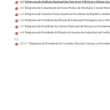
643
Telegrama do Sindicato Nacional dos Operários Vidreiros e Ofícios Cor
644
Telegrama do Comandante da Escola Prática de Infantaria, Coronel Mário
645
Telegrama de Celestino Paulo Duarte ao Presidente da República, Améri
646
Telegrama do Presidente da Direção da Federação Portuguesa das Coleti
647
Telegrama do Presidente da Câmara Municipal de Monção ao Presidente 
648
Telegrama do Presidente da Direção do Grémio dos Industriais de Panifi
(...)
002637
Telegrama do Presidente do Conselho, Marcelo Caetano, ao Presidente 