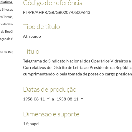
Código de referência
relativos do Distrito de Leiria ao Presidente da República, Américo Tomás, cumprimentando-
 Silva, ao Chefe da Casa Militar do Presidente da República, Brigadeiro Emírcio Teixeira Pin
PT/PR/AHPR/GB/GB0207/0500/643
co Tomás, cumprimentando-o pela tomada de posse do cargo presidencial
1958-08-09/1958-0
Tipo de título
vidades de Cultura e Recreio, Rogério Fonseca, ao Presidente da República, Américo Tomás,
da República, Américo Tomás, cumprimentando e felicitando-o pela tomada de posse do cargo
Atribuído
cação de Évora, Raul António de Albergaria de Seixas, ao Presidente da República, Américo 
Título
da República, Américo Tomás, por ocasião do final da visita às capitais das províncias ultra
Telegrama do Sindicato Nacional dos Operários Vidreiros e 
Correlativos do Distrito de Leiria ao Presidente da Repúbli
cumprimentando-o pela tomada de posse do cargo presiden
Datas de produção
1958-08-11
a
1958-08-11
Dimensão e suporte
1 f.;papel