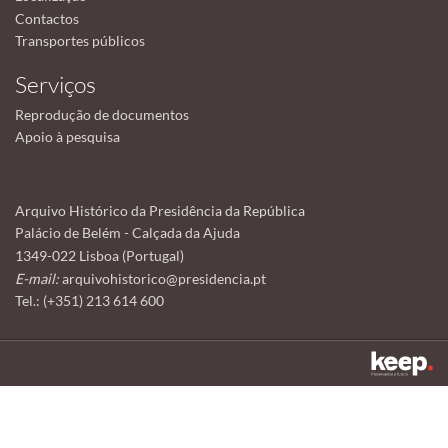
Contactos
Transportes públicos
Serviços
Reprodução de documentos
Apoio à pesquisa
Arquivo Histórico da Presidência da República
Palácio de Belém - Calçada da Ajuda
1349-022 Lisboa (Portugal)
E-mail:
arquivohistorico@presidencia.pt
Tel.: (+351) 213 614 600
Este sítio utiliza cookies para tornar a sua utilização mais agradável.
Ao continuar a utilizá-lo reconhece e aceita a nossa
política de cookies