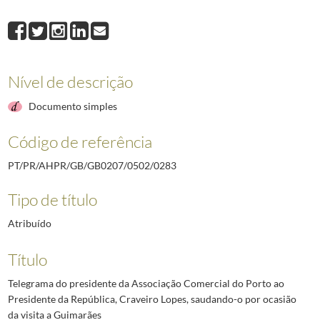
0283
Telegrama do presidente da Associação Comercial do Porto ao Presiden
0284
Telegrama do embaixador de Portugal no Rio de Janeiro ao Presidente d
0285
Carta manuscrita de Francisco Manuel Fernandes Borges do Banco Borges
0286
Telegrama do presidente da comissão executiva da União Nacional de Li
Nível de descrição
0287
Telegrama do presidente da comissão executiva da União Nacional de A
0288
Telegrama do cônsul de Portugal em Bilbao ao Presidente da República, 
Documento simples
(...)
2492
Telegrama do Governador Militar Interino da Madeira ao Chefe da Casa M
Código de referência
PT/PR/AHPR/GB/GB0207/0502/0283
Tipo de título
Atribuído
Título
Telegrama do presidente da Associação Comercial do Porto ao
Presidente da República, Craveiro Lopes, saudando-o por ocasião
da visita a Guimarães