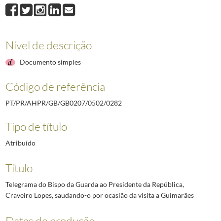
0282
Telegrama do Bispo da Guarda ao Presidente da República, Craveiro Lo
0283
Telegrama do presidente da Associação Comercial do Porto ao Presiden
0284
Telegrama do embaixador de Portugal no Rio de Janeiro ao Presidente d
0285
Carta manuscrita de Francisco Manuel Fernandes Borges do Banco Borges
Nível de descrição
0286
Telegrama do presidente da comissão executiva da União Nacional de Li
Documento simples
0287
Telegrama do presidente da comissão executiva da União Nacional de A
(...)
Código de referência
2492
Telegrama do Governador Militar Interino da Madeira ao Chefe da Casa M
PT/PR/AHPR/GB/GB0207/0502/0282
Tipo de título
Atribuído
Título
Telegrama do Bispo da Guarda ao Presidente da República,
Craveiro Lopes, saudando-o por ocasião da visita a Guimarães
Datas de produção