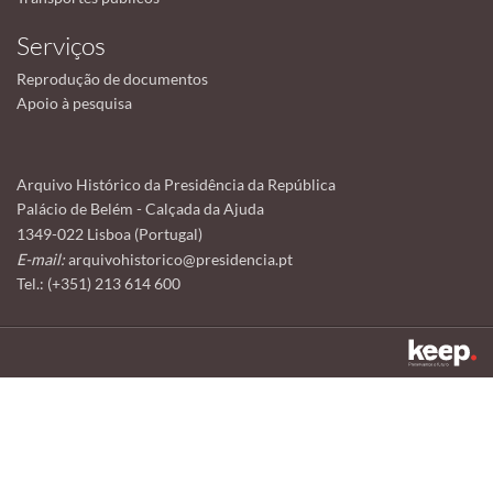
Serviços
Reprodução de documentos
Apoio à pesquisa
Arquivo Histórico da Presidência da República
Palácio de Belém - Calçada da Ajuda
1349-022 Lisboa (Portugal)
E-mail:
arquivohistorico@presidencia.pt
Tel.: (+351) 213 614 600
Este sítio utiliza cookies para tornar a sua utilização mais agradável.
Ao continuar a utilizá-lo reconhece e aceita a nossa
política de cookies
Aceitar