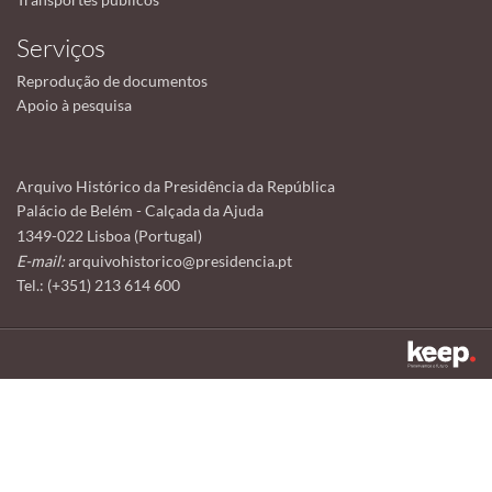
Serviços
Reprodução de documentos
Apoio à pesquisa
Arquivo Histórico da Presidência da República
Palácio de Belém - Calçada da Ajuda
1349-022 Lisboa (Portugal)
E-mail:
arquivohistorico@presidencia.pt
Tel.: (+351) 213 614 600
Este sítio utiliza cookies para tornar a sua utilização mais agradável.
Ao continuar a utilizá-lo reconhece e aceita a nossa
política de cookies
Aceitar