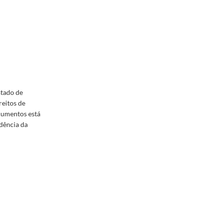
stado de
reitos de
ocumentos está
dência da