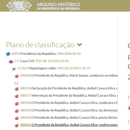
Plano de classificação
AHPR
Presidência da República
1906/2008-05-09
CC
Casa Civil
1912-08-15/2016-03-09
CC0219
Reportagens vídeo
1991-02-20/2021-03-19
000018
O Presidente da República, Mário Soares, condecora servidores do Esta
(...)
000556
Declaração do Presidente da República, Aníbal Cavaco Silva, no final 
000557
Intervenção do Presidente da República, Aníbal Cavaco Silva, no enco
000558
O Presidente da República, Aníbal Cavaco Silva, condecora o Prof. Do
000559
O Presidente da República, Aníbal Cavaco Silva, faz declarações à mar
000560
O Presidente da República, Aníbal Cavaco Silva, presta declarações 
000561
O Presidente da República, Aníbal Cavaco Silva, confere posse aos nov