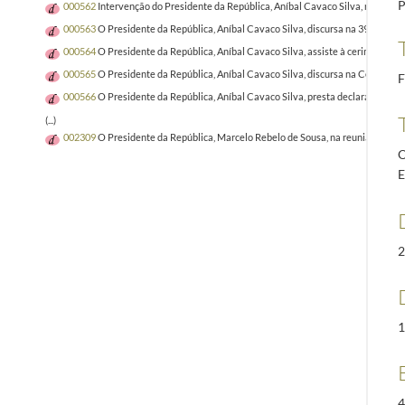
P
000562
Intervenção do Presidente da República, Aníbal Cavaco Silva, na Cimei
000563
O Presidente da República, Aníbal Cavaco Silva, discursa na 39.ª Sessã
000564
O Presidente da República, Aníbal Cavaco Silva, assiste à cerimónia 
000565
O Presidente da República, Aníbal Cavaco Silva, discursa na Cerimóni
F
000566
O Presidente da República, Aníbal Cavaco Silva, presta declarações à
(...)
002309
O Presidente da República, Marcelo Rebelo de Sousa, na reunião do Co
O
E
2
1
4