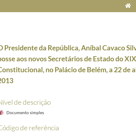
O Presidente da República, Aníbal Cavaco Sil
posse aos novos Secretários de Estado do XI
Constitucional, no Palácio de Belém, a 22 de a
2013
do, na Sala dos Embaixadores do Palácio Nacional da Ajuda, a 20 de fevereiro de 1991
1991-02
da visita aos concelhos de Moimenta da Beira, Tabuaço, Penedono e São João da Pesqueira, a 3
Nível de descrição
ntro com a Comunidade Portuguesa na Colômbia, na Residência do Embaixador de Portugal em B
utor Jerónimo Pizarro, com o grau de Comendador da Ordem do Infante D. Henrique no encont
Documento simples
gem da visita ao concelho de São João da Pesqueira, a 30 de maio de 2015
2015-05-30/2015-0
à margem do encontro com a Comunidade Portuguesa na Colômbia, na Residência do Embaixador 
Código de referência
os Secretários de Estado do XIX Governo Constitucional, no Palácio de Belém, a 22 de abril d