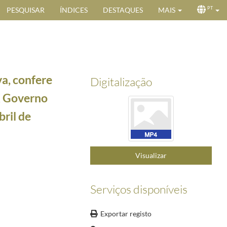
PESQUISAR
ÍNDICES
DESTAQUES
MAIS
PT
va, confere
Digitalização
X Governo
bril de
-20/1991-02-20
0 de maio de 2015
2015-05-30/2015-05-30
Visualizar
ogotá, Colômbia, a 16 de abril de 2013
2013-04-16/2013-04-16
ro com a Comunidade Portuguesa na Colômbia, na Residência do Embaixador de Portugal em Bog
Serviços disponíveis
5-30
de Portugal em Bogotá, Colômbia, a 16 de abril de 2013
2013-04-16/2013-04-16
Exportar registo
e 2013
2013-04-22/2013-04-22