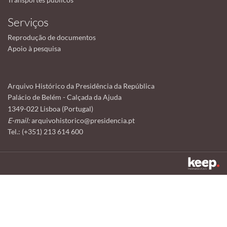
Serviços
Reprodução de documentos
Apoio à pesquisa
Arquivo Histórico da Presidência da República
Palácio de Belém - Calçada da Ajuda
1349-022 Lisboa (Portugal)
E-mail:
arquivohistorico@presidencia.pt
Tel.: (+351) 213 614 600
Este sítio utiliza cookies para tornar a sua utilização mais agradável.
Ao continuar a utilizá-lo reconhece e aceita a nossa
política de cookies
Aceitar