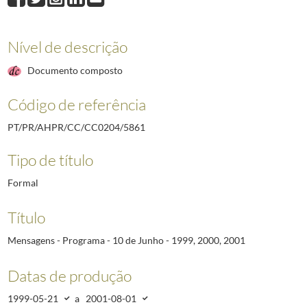
5862
10 de Junho 2002
2002-05-22/2002-08-06
5863
10 de Junho 2003
2003-05-30/2003-07-28
5864
10 de Junho 2004 - Programa - Mensagens
2004-03-04/2004-08-17
Nível de descrição
5865
10 de Junho 2005 - Programa - Mensagens
2005-05-25/2005-09-01
Documento composto
5866
25 de Abril - Comemorações do 30º Aniversário - Abr/04
2004-03-24/2004
(...)
Código de referência
5907
Conferência sobre VIH/SIDA - Dublin - 22/24 Fevereiro 2004
2004-02-23/
PT/PR/AHPR/CC/CC0204/5861
Tipo de título
Formal
Título
Mensagens - Programa - 10 de Junho - 1999, 2000, 2001
Datas de produção
1999-05-21
a
2001-08-01