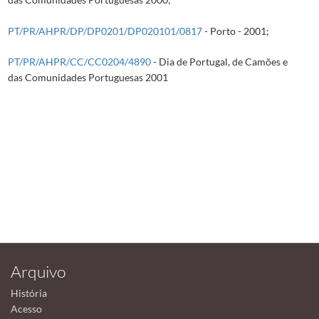
PT/PR/AHPR/DP/DP0201/DP020101/0817
- Porto - 2001;
PT/PR/AHPR/CC/CC0204/4890
- Dia de Portugal, de Camões e
das Comunidades Portuguesas 2001
Arquivo
História
Acesso