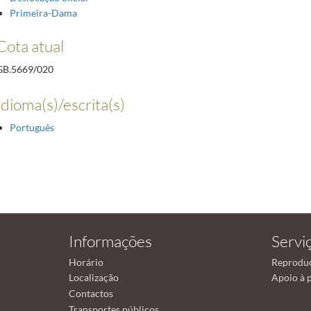
Primeira-Dama
Cota atual
GB.5669/020
Idioma(s)/escrita(s)
Português
Informações
Servi
Horário
Reprodu
Localização
Apoio à 
Contactos
Transportes públicos