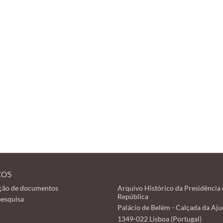
ços
ção de documentos
Arquivo Histórico da Presidência 
República
pesquisa
Palácio de Belém - Calçada da Aju
1349-022 Lisboa (Portugal)