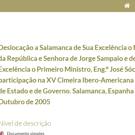
Deslocação a Salamanca de Sua Excelência o 
da República e Senhora de Jorge Sampaio e d
Excelência o Primeiro Ministro, Eng.º José Sóc
8
participação na XV Cimeira Ibero-Americana
1
de Estado e de Governo. Salamanca, Espanha -
a de Jorge Sampaio à República Popular da China e à Região Administrativa Especial de Macau
Outubro de 2005
Jorge Sampaio a Bayreuth, por ocasião do Festival Richard Wagner 2005. 25 a 26 de Julho de 
e, por ocasião da Reunião Plenária de Alto Nível da Assembleia-Geral da ONU. 13 a 18 de Set
Nível de descrição
Universitário Europeu, em Florença. 30 de Setembro de 2005. Programa
2005-09-30/2005-09-3
 ocasião da Assembleia Geral da UNESCO. 11 de Outubro de 2005. Programa
2005-10-11/2005-
Documento simples