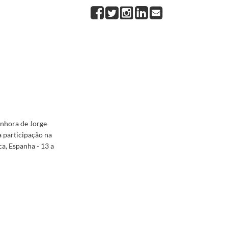
de Governo, a Madrid e a Mérida, por ocasião da 6.ª edição dos Encontros Ágora. 13 a 17 de 
ara participação na XV Cimeira Ibero-Americana de Chefes de Estado e de Governo. Salamanca
o de 2005. Programa
2005-11-09/2005-11-11
enhora de Jorge
a participação na
a, Espanha - 13 a