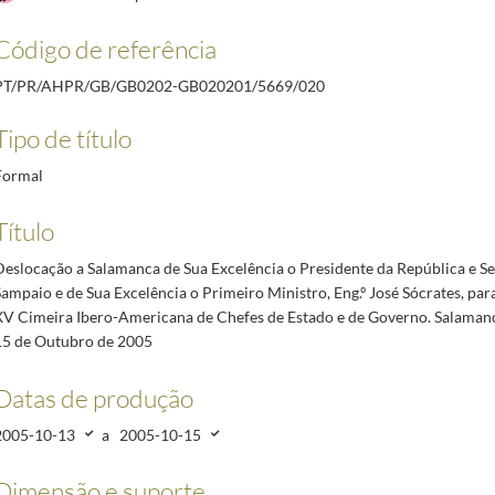
Jorge Sampaio a Salamanca, por ocasião da XV Cimeira Ibero-Americana de Chefes de Estado e 
e Senhora de Jorge Sampaio e de Sua Excelência o Primeiro Ministro, Eng.º José Sócrates, p
Código de referência
a de Jorge Sampaio ao Reino da Bélgica. 18 a 20 de Outubro de 2005
2005-10-18/2005-10-20
PT/PR/AHPR/GB/GB0202-GB020201/5669/020
beroamérica [no Hotel Tivoli]. 3 de Novembro de 2005. Programa
2005-11-02/2005-11-02
gola, por ocasião das Comemorações do 30.º Aniversário da Independência. 9 a 11 de Novembr
Tipo de título
Formal
Título
Deslocação a Salamanca de Sua Excelência o Presidente da República e S
Sampaio e de Sua Excelência o Primeiro Ministro, Eng.º José Sócrates, par
XV Cimeira Ibero-Americana de Chefes de Estado e de Governo. Salamanc
15 de Outubro de 2005
Datas de produção
2005-10-13
a
2005-10-15
Dimensão e suporte