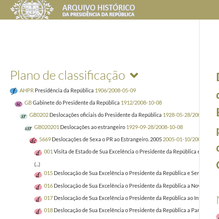
Plano de classificação
AHPR
Presidência da República
1906/2008-05-09
GB
Gabinete do Presidente da República
1912/2008-10-08
GB0202
Deslocações oficiais do Presidente da República
1928-05-28/2008-10-0
GB020201
Deslocações ao estrangeiro
1929-09-28/2008-10-08
5669
Deslocações de Sexa o PR ao Estrangeiro. 2005
2005-01-10/2005-11-1
001
Visita de Estado de Sua Excelência o Presidente da República e Senhor
(...)
015
Deslocação de Sua Excelência o Presidente da República e Senhora de 
016
Deslocação de Sua Excelência o Presidente da República a Nova Iorqu
017
Deslocação de Sua Excelência o Presidente da República ao Instituto 
018
Deslocação de Sua Excelência o Presidente da República a Paris, por