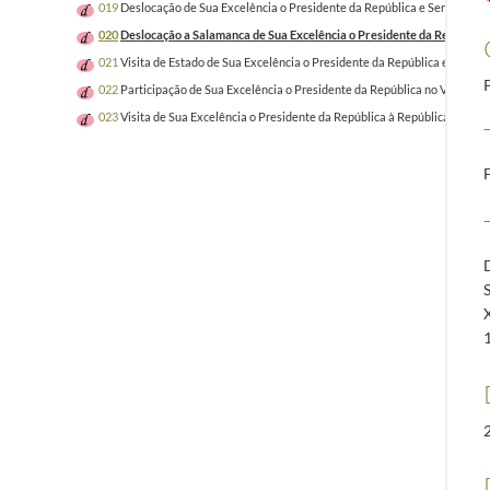
019
Deslocação de Sua Excelência o Presidente da República e Senhora de 
020
Deslocação a Salamanca de Sua Excelência o Presidente da República 
021
Visita de Estado de Sua Excelência o Presidente da República e Senhor
022
Participação de Sua Excelência o Presidente da República no VI Foro I
023
Visita de Sua Excelência o Presidente da República à República de An