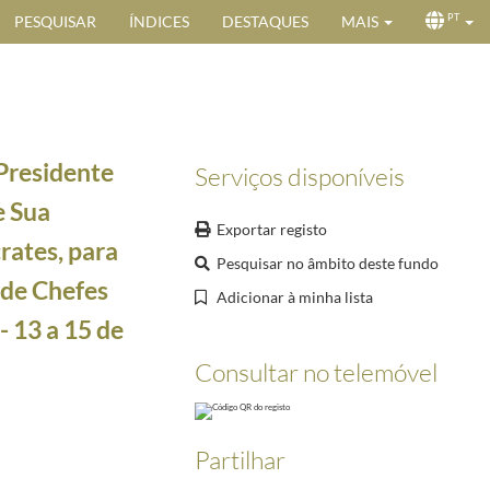
PESQUISAR
ÍNDICES
DESTAQUES
MAIS
PT
Presidente
Serviços disponíveis
e Sua
Exportar registo
rates, para
Pesquisar no âmbito deste fundo
 de Chefes
Adicionar à minha lista
 13 a 15 de
. 10 a 18 de Janeiro de 2005
2005-01-10/2005-01-18
Consultar no telemóvel
2005
2005-07-25/2005-07-26
embro 2005. Programa
2005-09-13/2005-09-18
0
Partilhar
10-11