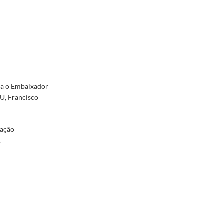
ara o Embaixador
U, Francisco
dação
.