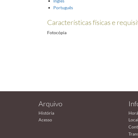
Inglês
Português
Características físicas e requis
Fotocópia
Arquivo
In
História
Horá
Acesso
Loca
Cont
Tran