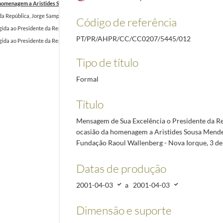
 homenagem a Aristides Sousa Mendes promovida pela Fundação Raoul Wallenberg - Nova Iorq
a República, Jorge Sampaio, enviada ao Presidente dos Estados Unidos da América, por ocasi
Código de referência
gida ao Presidente da República Portuguesa, Jorge Sampaio, agradecendo, em seu nome e de tod
PT/PR/AHPR/CC/CC0207/5445/012
gida ao Presidente da República Portuguesa, Jorge Sampaio, agradecendo mensagem de condolê
Tipo de título
Formal
Título
Mensagem de Sua Excelência o Presidente da R
ocasião da homenagem a Aristides Sousa Mend
Fundação Raoul Wallenberg - Nova Iorque, 3 de
Datas de produção
2001-04-03
a
2001-04-03
Dimensão e suporte