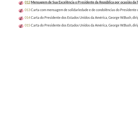
012
Mensagem de Sua Excelência o Presidente da República por ocasião da
013
Carta com mensagem de solidariedade e de condolências do Presidente d
014
Carta do Presidente dos Estados Unidos da América, George W.Bush, diri
015
Carta do Presidente dos Estados Unidos da América, George W.Bush, diri