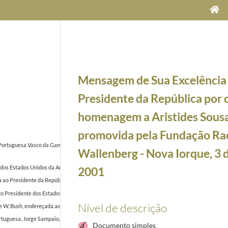
Mensagem de Sua Excelência
Presidente da República por 
homenagem a Aristides Sous
promovida pela Fundação Ra
rtuguesa Vasco da Gama, em Bridgeport, Connecticut, por ocasião da sua festa anual, felicitan
Wallenberg - Nova Iorque, 3 d
dos Estados Unidos da América, William J. Clinton, saudando-o por ocasião do 224.º aniversári
2001
 ao Presidente da República Portuguesa, Jorge Sampaio, agradecendo a a hospitalidade por ocasiã
to Presidente dos Estados Unidos da América, George W. Bush, felicitando-o na ocasião da sua 
Nível de descrição
W. Bush, endereçada ao Presidente da República de Portugal, Jorge Sampaio, agradecendo a car
ortuguesa, Jorge Sampaio, agradecendo telegrama de felicitações que lhe foi endereçado sauda
Documento simples