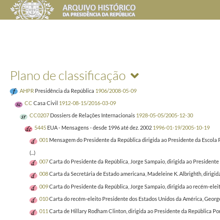
Plano de classificação
AHPR
Presidência da República
1906/2008-05-09
CC
Casa Civil
1912-08-15/2016-03-09
CC0207
Dossiers de Relações Internacionais
1928-05-05/2005-12-30
5445
EUA - Mensagens - desde 1996 até dez. 2002
1996-01-19/2005-10-19
001
Mensagem do Presidente da República dirigida ao Presidente da Escola Po
(...)
007
Carta do Presidente da República, Jorge Sampaio, dirigida ao Presidente 
008
Carta da Secretária de Estado americana, Madeleine K. Albrighth, dirigida
009
Carta do Presidente da República, Jorge Sampaio, dirigida ao recém-elei
010
Carta do recém-eleito Presidente dos Estados Unidos da América, George 
011
Carta de Hillary Rodham Clinton, dirigida ao Presidente da República P