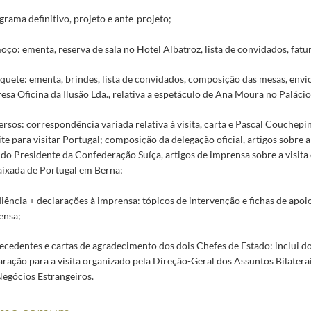
grama definitivo, projeto e ante-projeto;
oço: ementa, reserva de sala no Hotel Albatroz, lista de convidados, fatu
quete: ementa, brindes, lista de convidados, composição das mesas, envio
sa Oficina da Ilusão Lda., relativa a espetáculo de Ana Moura no Palácio
ersos: correspondência variada relativa à visita, carta e Pascal Couchepi
te para visitar Portugal; composição da delegação oficial, artigos sobre 
 do Presidente da Confederação Suíça, artigos de imprensa sobre a visita
ixada de Portugal em Berna;
iência + declarações à imprensa: tópicos de intervenção e fichas de apoi
ensa;
ecedentes e cartas de agradecimento dos dois Chefes de Estado: inclui do
ração para a visita organizado pela Direção-Geral dos Assuntos Bilatera
egócios Estrangeiros.