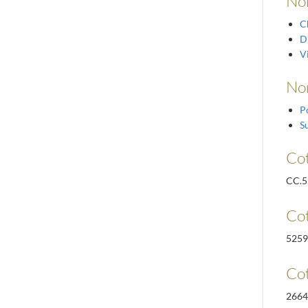
No
C
D
Vi
No
P
S
Cot
CC.5
Cot
5259
Cot
2664 