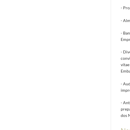
- Pro
- Alm
- Ban
Empre
- Div
convi
vitae
Emba
- Aud
impr
- Ant
prepa
dos N