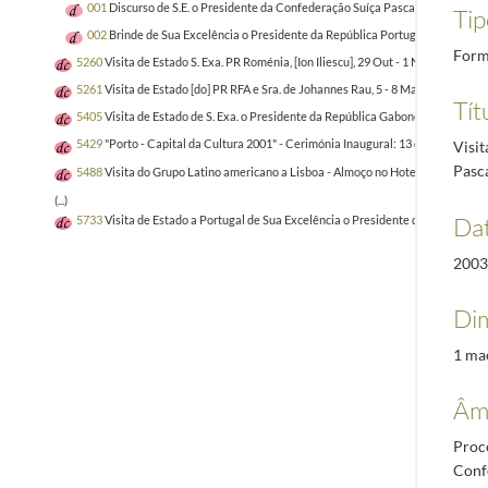
001
Discurso de S.E. o Presidente da Confederação Suíça Pascal Couchepin pr
Tip
002
Brinde de Sua Excelência o Presidente da República Portuguesa, Dr. Jorg
Form
5260
Visita de Estado S. Exa. PR Roménia, [Ion Iliescu], 29 Out - 1 Nov 03
2003-0
5261
Visita de Estado [do] PR RFA e Sra. de Johannes Rau, 5 - 8 Maio 2003
2001-
Tít
5405
Visita de Estado de S. Exa. o Presidente da República Gabonesa e Senhor
5429
"Porto - Capital da Cultura 2001" - Cerimónia Inaugural: 13 de janeiro de
Visit
Pasc
5488
Visita do Grupo Latino americano a Lisboa - Almoço no Hotel Pestana Pal
(...)
Dat
5733
Visita de Estado a Portugal de Sua Excelência o Presidente da República 
2003
Dim
1 ma
Âmb
Proce
Confe