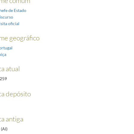
me comum
hefe de Estado
iscurso
sita oficial
me geográfico
ortugal
uíça
a atual
259
a depósito
a antiga
(AI)