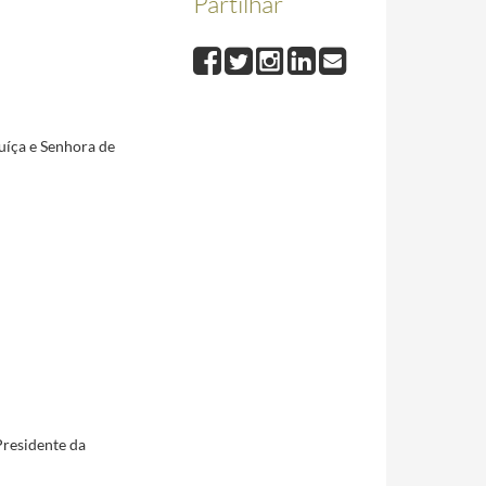
Partilhar
o Presidente da República Portuguesa Jorge Sampaio no Palácio Nacional da Ajuda, no dia 1 de
Suíça, Dr. Pascal Couchepin, Palácio da Ajuda, 1 de Setembro de 2003
2003-09-01/2003-09-01
uíça e Senhora de
05
2005-05-30/2005-05-31
Presidente da