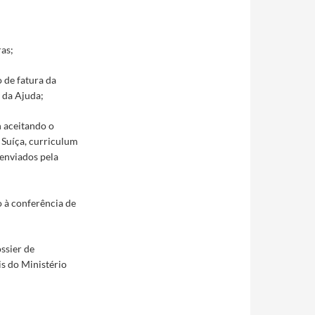
ras;
 de fatura da
 da Ajuda;
n aceitando o
a Suíça, curriculum
 enviados pela
o à conferência de
ssier de
is do Ministério