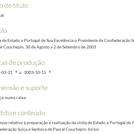
oferido por ocasião da visita de Estado a Portugal no banquete de Estado oferecido por S.E. 
o de título
e Sampaio, por ocasião do banquete oficial oferecido em honra do Presidente da Confederação 
al
1-20/2003-11-17
11-28/2003-09-09
ulo
a de El Hadj Omar Bongo - 16 a 19 de Dezembro de 2001
2001-11-26/2002-01-14
 2001
1997-11-05/2001-01-23
a de Estado a Portugal de Sua Excelência o Presidente da Confederação S
al Couchepin, 30 de Agosto a 2 de Setembro de 2003
ace, 20 de outubro de 2004
2004-07-21/2004-10-19
as de produção
Democrática e Popular da Argélia, Senhor Abdelaziz Bouteflika. 30 de Maio a 1 de Junho de 20
-03-21
a
2003-10-15
ensão e suporte
ço numa caixa
ito e conteúdo
sso relativo à preparação e realização da visita de Estado a Portugal do 
deração Suíça e Senhora de Pascal Couchepin. Inclui: