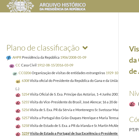
Plano de classificação
Vis
AHPR
Presidência da República
1906/2008-05-09
da 
CC
Casa Civil
1912-08-15/2016-03-09
de 
CC0206
Organização de visitas de entidades estrangeiras
1929-10-02/2005-12-
6308
Visita oficial do Presidente da República do Gana e da União Africana [J
(...)
Nív
5254
Visita Oficial de S. Exa. Príncipe das Astúrias, 1-4 Junho 2003
2003-04-24/
5255
Visita do Vice-Presidente do Brasil, José Alencar, 16 a 20 de Outubro 2004
5256
Visita de S. Exa. PR da Sérvia e Montenegro Sr. Svetozar Marovic, 3 de N
Cód
5257
Visita a Portugal dos Grão-Duques Henrique e Maria Teresa do Luxemburg
5258
Visita de Estado de S. Exa. a PR da Irlanda e Sr. Martin McAleese, 3 a 6 N
PT/P
5259
Visita de Estado a Portugal de Sua Excelência o Presidente da Confeder