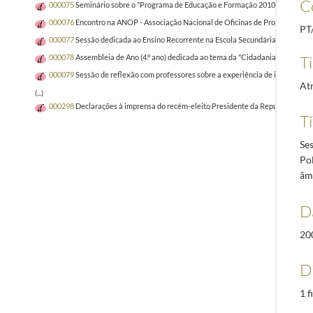
C
000075
Seminário sobre o "Programa de Educação e Formação 2010" na Escola S
000076
Encontro na ANOP - Associação Nacional de Oficinas de Projeto: Dese
PT
000077
Sessão dedicada ao Ensino Recorrente na Escola Secundária Dr. Serafi
Ti
000078
Assembleia de Ano (4.º ano) dedicada ao tema da "Cidadania" na Escola
000079
Sessão de reflexão com professores sobre a experiência de inclusão de
At
(...)
000298
Declarações à imprensa do recém-eleito Presidente da República da Gui
Tí
Se
Po
âm
D
20
D
1 f