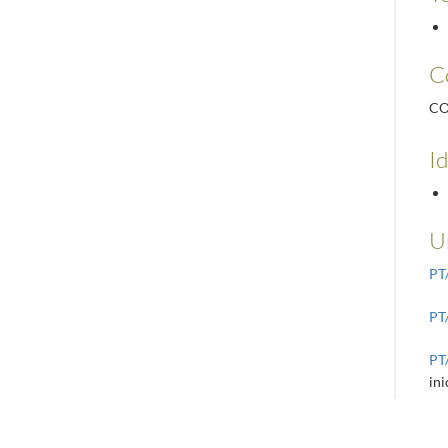
C
CO
Id
U
PT
PT
PT
ini