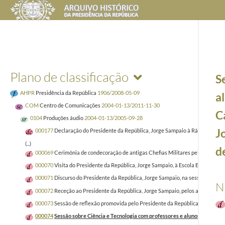
Plano de classificação
S
AHPR
Presidência da República
1906/2008-05-09
a
COM
Centro de Comunicações
2004-01-13/2011-11-30
C
0104
Produções áudio
2004-01-13/2005-09-28
J
000177
Declaração do Presidente da República, Jorge Sampaio à Rádio Luxemb
(...)
d
000069
Cerimónia de condecoração de antigas Chefias Militares pelo Presiden
000070
Visita do Presidente da República, Jorge Sampaio, à Escola Básica (B 1)
000071
Discurso do Presidente da República, Jorge Sampaio, na sessão de abe
N
000072
Receção ao Presidente da República, Jorge Sampaio, pelos alunos da Es
000073
Sessão de reflexão promovida pelo Presidente da República, Jorge Samp
000074
Sessão sobre Ciência e Tecnologia com professores e alunos do ensino