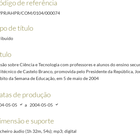
ódigo de referência
uperior de Tecnologia do Instituto Politécnico de Castelo Branco, promovido pelo President
nvolvimento e Educação, em Paços de Brandão, no âmbito da Semana da Educação, em 6 de ma
/PR/AHPR/COM/0104/000074
m Leite, em São João da Madeira, no âmbito da Semana da Educação, em 6 de maio de 2004
200
po de título
 EB 1 n.º 4 "Fernão de Magalhães", no Porto, realizada na presença do Presidente da Repúblic
 crianças com necessidades educativas especiais, na Escola EB 1 n.º 4 "Fernão de Magalhães"
ribuído
né-Bissau, João Bernardo "Nino" Vieira, à saída de encontro com o Presidente da República, 
tulo
ssão sobre Ciência e Tecnologia com professores e alunos do ensino secun
litécnico de Castelo Branco, promovida pelo Presidente da República, Jo
bito da Semana de Educação, em 5 de maio de 2004
atas de produção
04-05-05
a
2004-05-05
imensão e suporte
icheiro áudio (1h 32m, 54s); mp3; digital