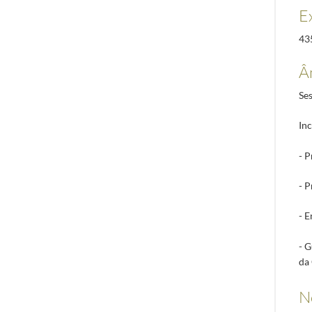
E
43
Â
Se
Inc
- 
- 
- E
- 
da 
N