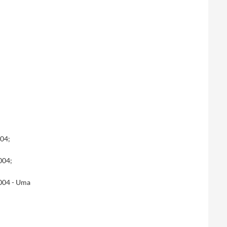
004;
004;
2004 - Uma