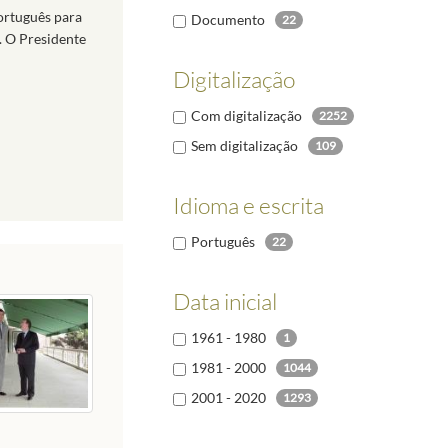
ortuguês para
Documento
22
. O Presidente
Digitalização
Com digitalização
2252
Sem digitalização
109
Idioma e escrita
Português
22
Data inicial
1961 - 1980
1
1981 - 2000
1044
2001 - 2020
1293