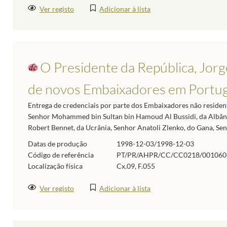
Ver registo
Adicionar à lista
O Presidente da República, Jorg
de novos Embaixadores em Portug
Entrega de credenciais por parte dos Embaixadores não reside
Senhor Mohammed bin Sultan bin Hamoud Al Bussidi, da Albânia
Robert Bennet, da Ucrânia, Senhor Anatoli Zlenko, do Gana, Sen
Datas de produção
1998-12-03/1998-12-03
Código de referência
PT/PR/AHPR/CC/CC0218/001060
Localização física
Cx.09, F.055
Ver registo
Adicionar à lista