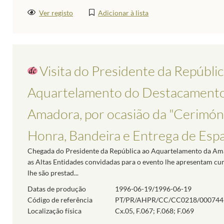
Ver registo
Adicionar à lista
Visita do Presidente da Repúblic
Aquartelamento do Destacamento 
Amadora, por ocasião da "Cerimón
Honra, Bandeira e Entrega de Espa.
Chegada do Presidente da República ao Aquartelamento da Ama
as Altas Entidades convidadas para o evento lhe apresentam c
lhe são prestad...
Datas de produção
1996-06-19/1996-06-19
Código de referência
PT/PR/AHPR/CC/CC0218/000744
Localização física
Cx.05, F.067; F.068; F.069