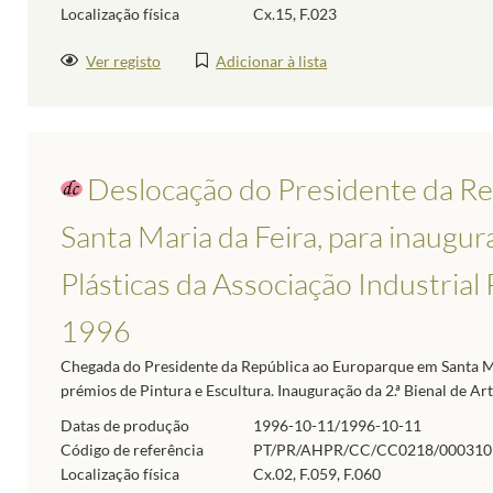
Localização física
Cx.15, F.023
Ver registo
Adicionar à lista
Deslocação do Presidente da Rep
Santa Maria da Feira, para inaugura
Plásticas da Associação Industrial
1996
Chegada do Presidente da República ao Europarque em Santa Mar
prémios de Pintura e Escultura. Inauguração da 2.ª Bienal de Ar
Datas de produção
1996-10-11/1996-10-11
Código de referência
PT/PR/AHPR/CC/CC0218/000310
Localização física
Cx.02, F.059, F.060