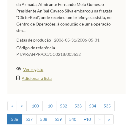
da Armada, Almirante Fernando Melo Gomes, o
Presidente Aníbal Cavaco Silva embarcou na fragata
“Côrte-Real”, onde recebeu um briefing e assistiu, no
Centro de Operações, à condução de uma operação
sim...
Datas de produção
2006-05-31/2006-05-31
Código de referência
PT/PR/AHPR/CC/CC0218/003632
Ver registo
Adicionar à lista
«
<
-100
-10
532
533
534
535
536
537
538
539
540
+10
>
»