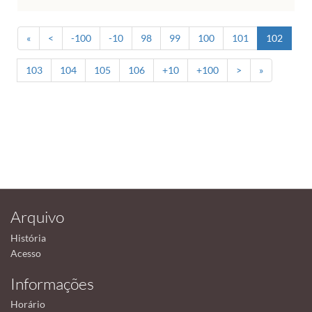
«
<
-100
-10
98
99
100
101
102
103
104
105
106
+10
+100
>
»
Arquivo
História
Acesso
Informações
Horário