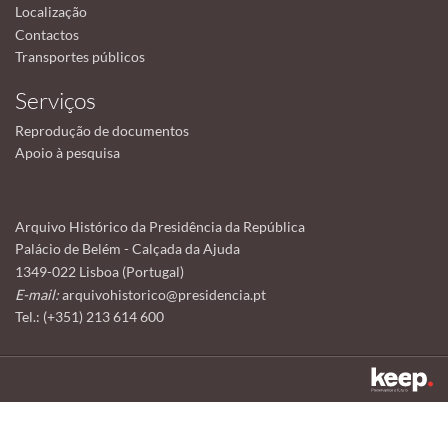
Localização
Contactos
Transportes públicos
Serviços
Reprodução de documentos
Apoio à pesquisa
Arquivo Histórico da Presidência da República
Palácio de Belém - Calçada da Ajuda
1349-022 Lisboa (Portugal)
E-mail:
arquivohistorico@presidencia.pt
Tel.: (+351) 213 614 600
Este sítio utiliza cookies para tornar a sua utilização mais agradável.
Ao continuar a utilizá-lo reconhece e aceita a nossa
política de cookies