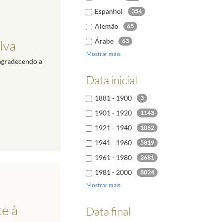
Espanhol
354
Alemão
65
Árabe
lva
63
Mostrar mais
Italiano
46
 agradecendo a
Polaco
30
Data inicial
Búlgaro
24
1881 - 1900
3
Russo
23
1901 - 1920
1143
1921 - 1940
1062
1941 - 1960
5819
1961 - 1980
2681
1981 - 2000
8024
Mostrar mais
2001 - 2020
9659
2021 - 2040
6
te à
Data final