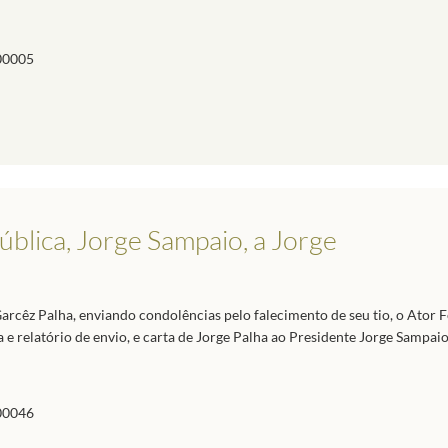
00005
blica, Jorge Sampaio, a Jorge
arcêz Palha, enviando condolências pelo falecimento de seu tio, o Ator
 e relatório de envio, e carta de Jorge Palha ao Presidente Jorge Sampai
00046