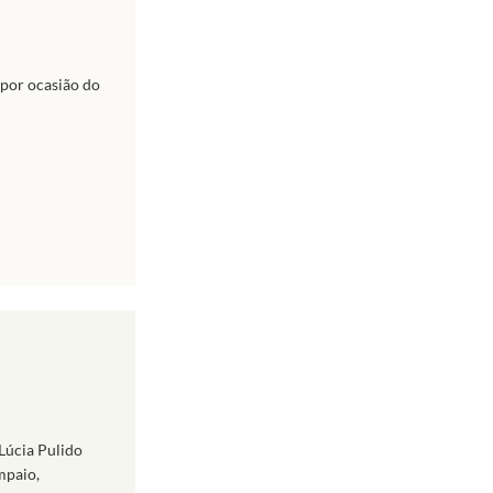
 por ocasião do
Lúcia Pulido
mpaio,