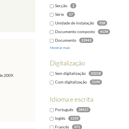
Secção
2
Série
17
Unidade de instalação
318
Documento composto
4134
Documento
23943
Mostrar mais
Digitalização
Sem digitalização
23218
de 2009.
Com digitalização
5199
Idioma e escrita
Português
28417
Inglês
1233
Francês
371